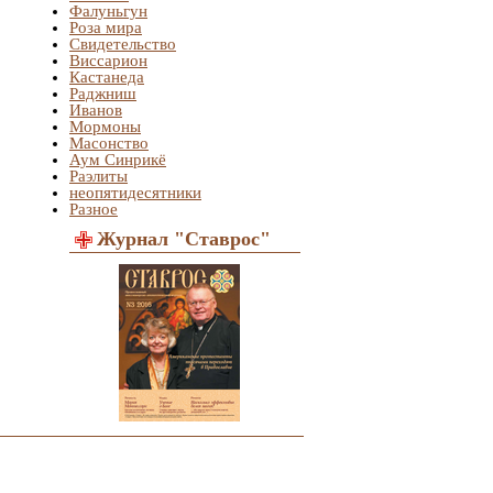
Фалуньгун
Роза мира
Свидетельство
Виссарион
Кастанеда
Раджниш
Иванов
Мормоны
Масонство
Аум Синрикё
Раэлиты
неопятидесятники
Разное
Журнал "Ставрос"