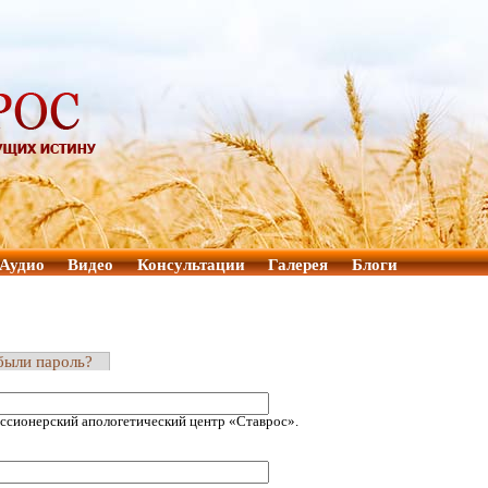
Аудио
Видео
Консультации
Галерея
Блоги
были пароль?
ссионерский апологетический центр «Ставрос».