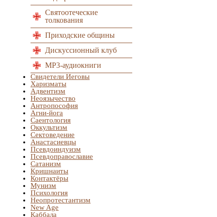
Святоотеческие
толкования
Приходские общины
Дискуссионный клуб
MP3-аудиокниги
Свидетели Иеговы
Харизматы
Адвентизм
Неоязычество
Антропософия
Агни-йога
Саентология
Оккультизм
Сектоведение
Анастасиевцы
Псевдоиндуизм
Псевдоправославие
Сатанизм
Кришнаиты
Контактёры
Мунизм
Психология
Неопротестантизм
New Age
Каббала