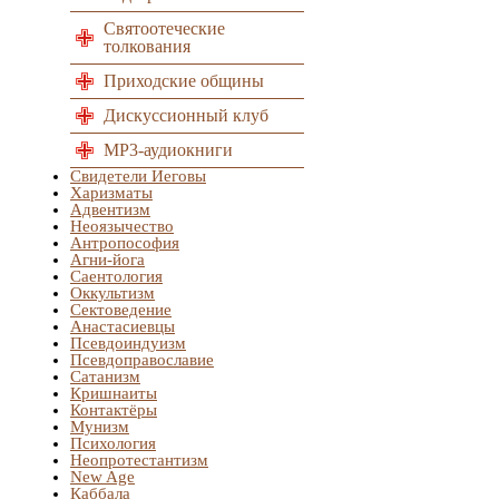
Святоотеческие
толкования
Приходские общины
Дискуссионный клуб
MP3-аудиокниги
Свидетели Иеговы
Харизматы
Адвентизм
Неоязычество
Антропософия
Агни-йога
Саентология
Оккультизм
Сектоведение
Анастасиевцы
Псевдоиндуизм
Псевдоправославие
Сатанизм
Кришнаиты
Контактёры
Мунизм
Психология
Неопротестантизм
New Age
Каббала