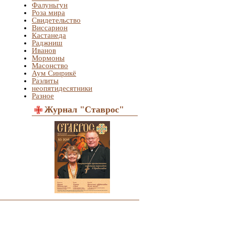
Фалуньгун
Роза мира
Свидетельство
Виссарион
Кастанеда
Раджниш
Иванов
Мормоны
Масонство
Аум Синрикё
Раэлиты
неопятидесятники
Разное
Журнал "Ставрос"