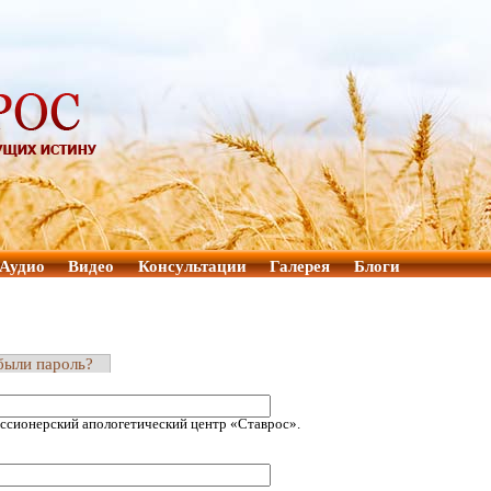
Аудио
Видео
Консультации
Галерея
Блоги
были пароль?
ссионерский апологетический центр «Ставрос».