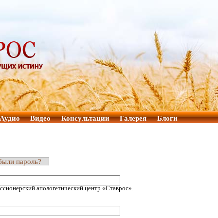
Аудио
Видео
Консультации
Галерея
Блоги
были пароль?
ссионерский апологетический центр «Ставрос».