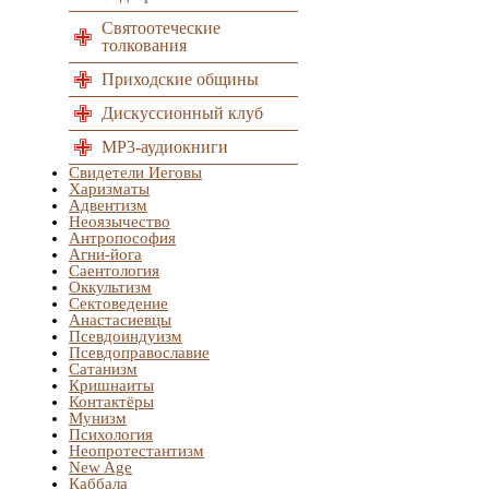
Святоотеческие
толкования
Приходские общины
Дискуссионный клуб
MP3-аудиокниги
Свидетели Иеговы
Харизматы
Адвентизм
Неоязычество
Антропософия
Агни-йога
Саентология
Оккультизм
Сектоведение
Анастасиевцы
Псевдоиндуизм
Псевдоправославие
Сатанизм
Кришнаиты
Контактёры
Мунизм
Психология
Неопротестантизм
New Age
Каббала