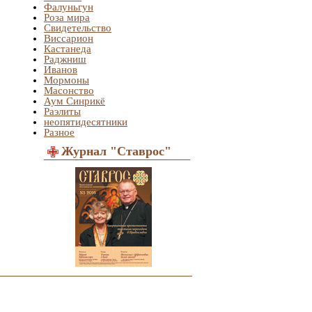
Фалуньгун
Роза мира
Свидетельство
Виссарион
Кастанеда
Раджниш
Иванов
Мормоны
Масонство
Аум Синрикё
Раэлиты
неопятидесятники
Разное
Журнал "Ставрос"