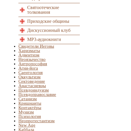
Святоотеческие
толкования
Приходские общины
Дискуссионный клуб
MP3-аудиокниги
Свидетели Иеговы
Харизматы
Адвентизм
Неоязычество
Антропософия
Агни-йога
Саентология
Оккультизм
Сектоведение
Анастасиевцы
Псевдоиндуизм
Псевдоправославие
Сатанизм
Кришнаиты
Контактёры
Мунизм
Психология
Неопротестантизм
New Age
Каббала