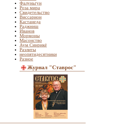
Фалуньгун
Роза мира
Свидетельство
Виссарион
Кастанеда
Раджниш
Иванов
Мормоны
Масонство
Аум Синрикё
Раэлиты
неопятидесятники
Разное
Журнал "Ставрос"