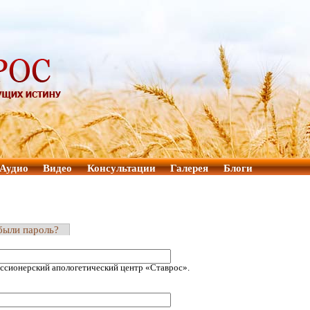
Аудио
Видео
Консультации
Галерея
Блоги
были пароль?
ссионерский апологетический центр «Ставрос».