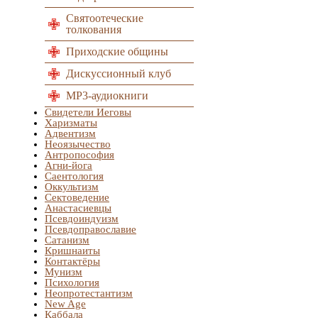
Святоотеческие
толкования
Приходские общины
Дискуссионный клуб
MP3-аудиокниги
Свидетели Иеговы
Харизматы
Адвентизм
Неоязычество
Антропософия
Агни-йога
Саентология
Оккультизм
Сектоведение
Анастасиевцы
Псевдоиндуизм
Псевдоправославие
Сатанизм
Кришнаиты
Контактёры
Мунизм
Психология
Неопротестантизм
New Age
Каббала