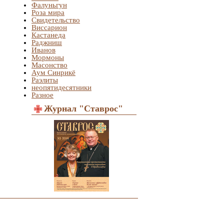
Фалуньгун
Роза мира
Свидетельство
Виссарион
Кастанеда
Раджниш
Иванов
Мормоны
Масонство
Аум Синрикё
Раэлиты
неопятидесятники
Разное
Журнал "Ставрос"