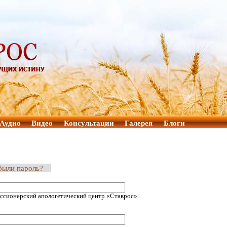
Аудио
Видео
Консультации
Галерея
Блоги
были пароль?
ссионерский апологетический центр «Ставрос».