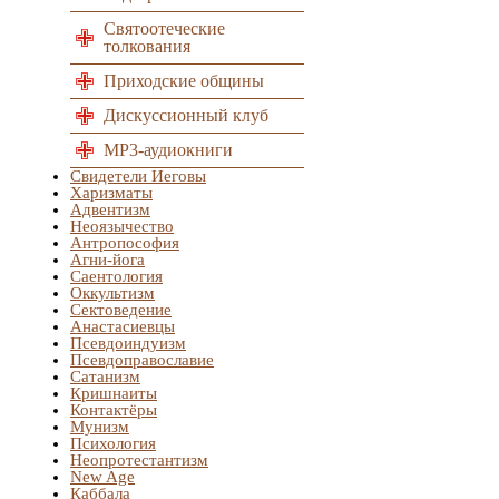
Святоотеческие
толкования
Приходские общины
Дискуссионный клуб
MP3-аудиокниги
Свидетели Иеговы
Харизматы
Адвентизм
Неоязычество
Антропософия
Агни-йога
Саентология
Оккультизм
Сектоведение
Анастасиевцы
Псевдоиндуизм
Псевдоправославие
Сатанизм
Кришнаиты
Контактёры
Мунизм
Психология
Неопротестантизм
New Age
Каббала