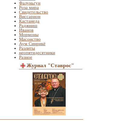
Фалуньгун
Роза мира
Свидетельство
Виссарион
Кастанеда
Раджниш
Иванов
Мормоны
Масонство
Аум Синрикё
Раэлиты
неопятидесятники
Разное
Журнал "Ставрос"