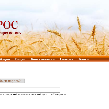
Аудио
Видео
Консультации
Галерея
Блоги
были пароль?
ссионерский апологетический центр «Ставрос».