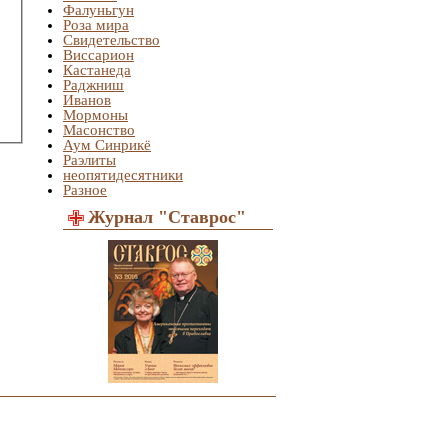
Фалуньгун
Роза мира
Свидетельство
Виссарион
Кастанеда
Раджниш
Иванов
Мормоны
Масонство
Аум Синрикё
Раэлиты
неопятидесятники
Разное
Журнал "Ставрос"