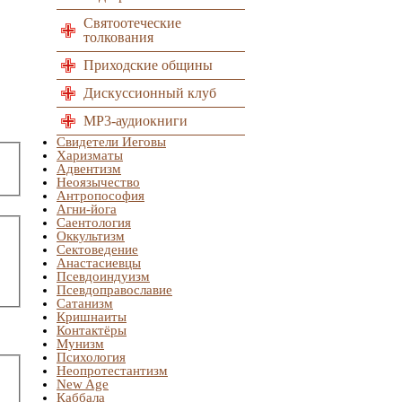
Святоотеческие
толкования
Приходские общины
Дискуссионный клуб
MP3-аудиокниги
Свидетели Иеговы
Харизматы
Адвентизм
Неоязычество
Антропософия
Агни-йога
Саентология
Оккультизм
Сектоведение
Анастасиевцы
Псевдоиндуизм
Псевдоправославие
Сатанизм
Кришнаиты
Контактёры
Мунизм
Психология
Неопротестантизм
New Age
Каббала