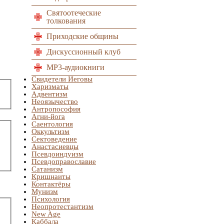
Святоотеческие
толкования
Приходские общины
Дискуссионный клуб
MP3-аудиокниги
Свидетели Иеговы
Харизматы
Адвентизм
Неоязычество
Антропософия
Агни-йога
Саентология
Оккультизм
Сектоведение
Анастасиевцы
Псевдоиндуизм
Псевдоправославие
Сатанизм
Кришнаиты
Контактёры
Мунизм
Психология
Неопротестантизм
New Age
Каббала