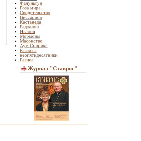
Фалуньгун
Роза мира
Свидетельство
Виссарион
Кастанеда
Раджниш
Иванов
Мормоны
Масонство
Аум Синрикё
Раэлиты
неопятидесятники
Разное
Журнал "Ставрос"