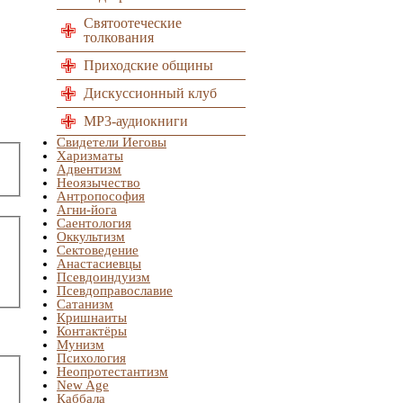
Святоотеческие
толкования
Приходские общины
Дискуссионный клуб
MP3-аудиокниги
Свидетели Иеговы
Харизматы
Адвентизм
Неоязычество
Антропософия
Агни-йога
Саентология
Оккультизм
Сектоведение
Анастасиевцы
Псевдоиндуизм
Псевдоправославие
Сатанизм
Кришнаиты
Контактёры
Мунизм
Психология
Неопротестантизм
New Age
Каббала