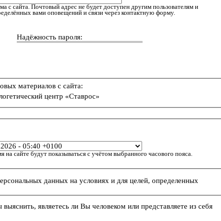
ма с сайта. Почтовый адрес не будет доступен другим пользователям и
пределённых вами оповещений и связи через контактную форму.
Надёжность пароля:
овых материалов с сайта:
логетический центр «Ставрос»
я на сайте будут показываться с учётом выбранного часового пояса.
персональных данных на условиях и для целей, определенных
ы выяснить, являетесь ли Вы человеком или представляете из себя