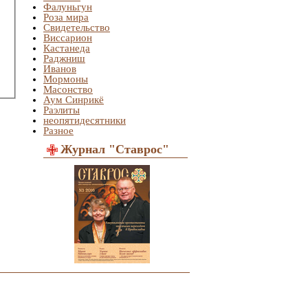
Фалуньгун
Роза мира
Свидетельство
Виссарион
Кастанеда
Раджниш
Иванов
Мормоны
Масонство
Аум Синрикё
Раэлиты
неопятидесятники
Разное
Журнал "Ставрос"