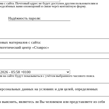
ма с сайта. Почтовый адрес не будет доступен другим пользователям и
пределённых вами оповещений и связи через контактную форму.
Надёжность пароля:
овых материалов с сайта:
логетический центр «Ставрос»
я на сайте будут показываться с учётом выбранного часового пояса.
персональных данных на условиях и для целей, определенных
ы выяснить, являетесь ли Вы человеком или представляете из себя