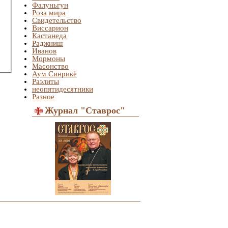
Фалуньгун
Роза мира
Свидетельство
Виссарион
Кастанеда
Раджниш
Иванов
Мормоны
Масонство
Аум Синрикё
Раэлиты
неопятидесятники
Разное
Журнал "Ставрос"