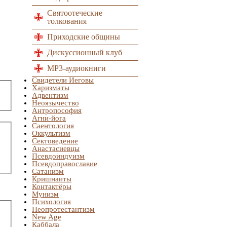
Святоотеческие
толкования
Приходские общины
Дискуссионный клуб
MP3-аудиокниги
Свидетели Иеговы
Харизматы
Адвентизм
Неоязычество
Антропософия
Агни-йога
Саентология
Оккультизм
Сектоведение
Анастасиевцы
Псевдоиндуизм
Псевдоправославие
Сатанизм
Кришнаиты
Контактёры
Мунизм
Психология
Неопротестантизм
New Age
Каббала