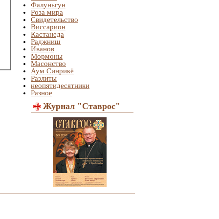
Фалуньгун
Роза мира
Свидетельство
Виссарион
Кастанеда
Раджниш
Иванов
Мормоны
Масонство
Аум Синрикё
Раэлиты
неопятидесятники
Разное
Журнал "Ставрос"