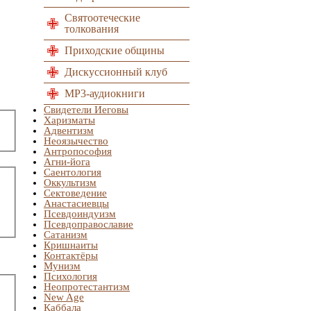
Святоотеческие
толкования
Приходские общины
Дискуссионный клуб
MP3-аудиокниги
Свидетели Иеговы
Харизматы
Адвентизм
Неоязычество
Антропософия
Агни-йога
Саентология
Оккультизм
Сектоведение
Анастасиевцы
Псевдоиндуизм
Псевдоправославие
Сатанизм
Кришнаиты
Контактёры
Мунизм
Психология
Неопротестантизм
New Age
Каббала