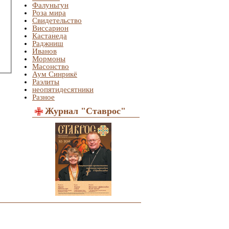
Фалуньгун
Роза мира
Свидетельство
Виссарион
Кастанеда
Раджниш
Иванов
Мормоны
Масонство
Аум Синрикё
Раэлиты
неопятидесятники
Разное
Журнал "Ставрос"