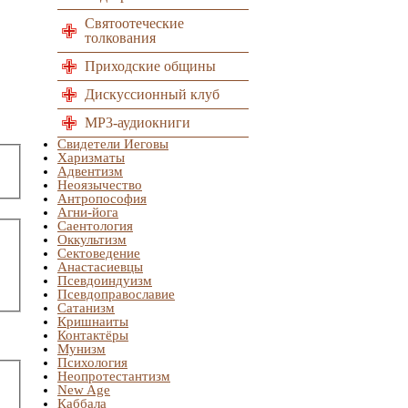
Святоотеческие
толкования
Приходские общины
Дискуссионный клуб
MP3-аудиокниги
Свидетели Иеговы
Харизматы
Адвентизм
Неоязычество
Антропософия
Агни-йога
Саентология
Оккультизм
Сектоведение
Анастасиевцы
Псевдоиндуизм
Псевдоправославие
Сатанизм
Кришнаиты
Контактёры
Мунизм
Психология
Неопротестантизм
New Age
Каббала