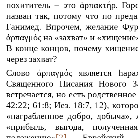
похититель – это ἁρπακτήρ. Гор
назван так, потому что по пред
Ганимед. Впрочем, желание Фу
ἁρπαγμός на «захват» и «хищение
В конце концов, почему хищение
через захват?
Слово ἁρπαγμός является hapa
Священного Писания Нового З
встре­чается, но есть родственное
42:22; 61:8; Иез. 18:7, 12), кото
«награбленное добро, добыча», 
«при­быль, выгода, полученна
положению»
[2]
. Еврейский э