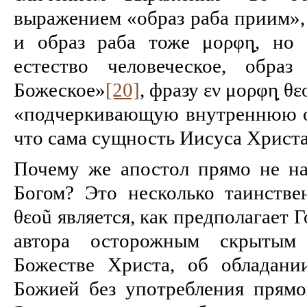
выражением «образ раба приим», 
и образ раба тоже μορφη̣, но 
естество человеческое, обра
Божеское»
[20]
, фразу εν μορφη̣ θ
«подчеркивающую внутреннюю о
что сама сущность Иисуса Христа 
Почему же апостол прямо не н
Богом? Это несколько таинстве
θεοũ является, как предполагает 
автора осто­рожным скрытым
Божестве Христа, об обладан
Божией без употреб­ления прямо