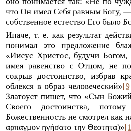
оно понимается так: «Не по чуж
что Он имел Себя рав­ным Богу, — 
собственное естество Его было 
Иначе, т. е. как результат дейст
понимал это предложение бла
«Иисус Хри­стос, будучи Богом, 
имея равенство с Отцом, не по
сокрыв достоинство, избрав кр
облекся в образ человеческий»
[9
Зла­тоуст пишет, что «Сын Божий
Свое­го достоинства, пот
Божественность не смотрел как н
αρπαγμον ηγήσατο την Θεοτητα)»
[