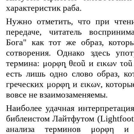
характеристик раба.
Нужно отметить, что при чтен
передаче, читатель восприним
Бога" как тот же образ, котор
сотворения. Однако здесь упо
термина: μορφη̣ θεοũ и εικων το
есть лишь одно слово образ, к
греческих μορφη̣ и εικων, которы
вовсе не взаимозаменяемы.
Наиболее удачная интерпретация
библеистом Лайтфутом (Lightfoot
ана­лиза терминов μορφη и