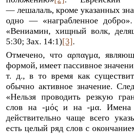
— лешалаль, кроме указанных зна
одно — «награблен­ное добро».
«Вениамин, хищный волк, деля
5:30; Зах. 14:1)
[3]
.
Отмечено, что αρπαγμα, являющ
формой, имеет пассивное значени
т. д., в то время как существи
обыч­но активное значение. След
«Нельзя проводить рез­кую гр
слов на -μός и на -μα. Име­на
действительно чаще всего ука­з
есть целый ряд слов с окончание