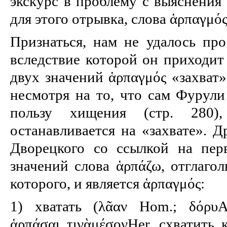
экскурс в проблему с выяснения 
для этого отрывка, слова ἁρπαγμός
Признаться, нам не удалось про
вследствие которой он приходит
двух значений ἁρπαγμός «захват
несмотря на то, что сам Фурули
пользу хищения (стр. 280
останавливается на «захвате». Д
Дворецкого со ссылкой на пер
значений слова ἁρπάζω, отглаго
которого, и является ἁρπαγμός:
1) хватать (λᾶαν Hom.; δόρυAe
ἁρπάσαι τινὰμέσονHer. схватить к