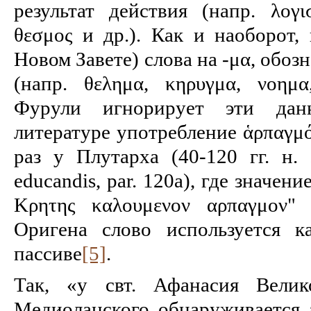
результат действия (напр. λογι
θεσμος и др.). Как и наоборот, 
Новом Завете) слова на -μα, обоз
(напр. θελημα, κηρυγμα, νοημ
Фурули игнорирует эти дан
литературе употреб­ление ἁρπαγμ
раз у Плутарха (40-120 гг. н. э
educandis, par. 120а), где значени
Κρητης καλουμενον αρπαγμον"
Оригена слово используется к
пассиве
[5]
.
Так, «у свт. Афанасия Велик
Медиоланского обнаруживается а