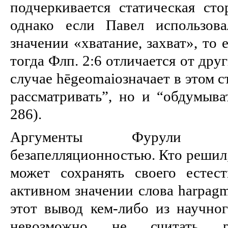
подчеркивается статическая сто
однако если Павел использов
значении «хватание, захват», то 
тогда Флп. 2:6 отличается от дру
случае hēgeomaiозначает в этом с
рассматривать”, но и “обдумыват
286).
Аргументы Фурули п
безапелляционностью. Кто решил,
может сохранять своего естес
активном значении слова harpag
этот вывод кем-либо из научно
невозможно не считать 