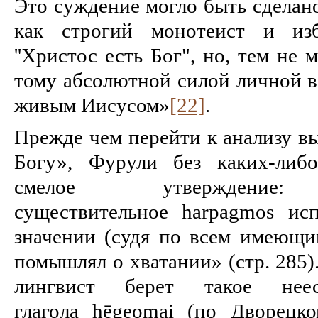
Это суждение могло быть сделано
как строгий монотеист и изб
''Христос есть Бог", но, тем не
тому абсолютной силой личной в
живым Иисусом»
[22]
.
Прежде чем перейти к анализу в
Богу», Фурули без каких-либо
смелое утвержден
существительное harpagmos ис
значении (судя по всем имеющи
помышлял о хватании» (стр. 285)
лингвист берет такое неес
глагола hēgeomai (по Дворецком