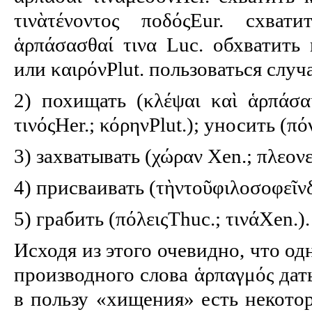
τινὰτένοντος ποδόςEur. схват
ἁρπάσασθαί τινα Luc. обхватить к
или καιρόνPlut. пользоваться случ
2) похищать (κλέψαι καὶ ἁρπάσαι
τινόςHer.; κόρηνPlut.); уносить (π
3) захватывать (χώραν Xen.; πλεονεξ
4) присваивать (τὴντοῦφιλοσοφεῖνδ
5) грабить (πόλειςThuc.; τινάXen.).
Исходя из этого очевидно, что о
производного слова ἁρπαγμός дат
в пользу «хищения» есть некото