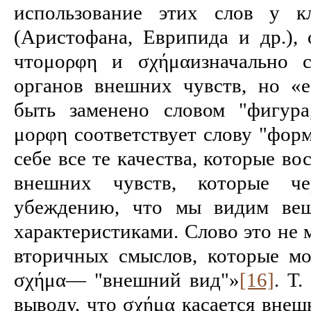
использование этих слов у кл
(Аристофана, Еврипида и др.), 
чтоμορφη и σχήμαизначально с
органов внешних чувств, но «
быть заменено сло­вом "фигур
μορφη соответствует слову "форм
себе все те качества, которые в
внешних чувств, ко­торые ч
убеждению, что мы видим ве
характеристиками. Слово это не 
вторичных смыслов, которые мо
σχήμα— "внешний вид"»
[16]
. Т
выводу, что σχήμα касается внеш