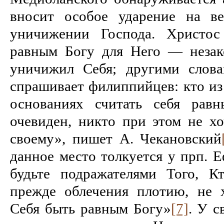
вно­сит особое ударение на в
уничижении Господа. Христос
равным Богу для Него — незак
уничижил Себя; други­ми слов
спрашивает филиппийцев: кто из
основаниях считать себя рав­
очевиден, никто при этом не хо
своему», пишет А. Чекановский
данное место толкуется у прп. 
будьте подражателями Того, К
прежде облечения плотию, не 
Себя быть равным Богу»
[7]
. У с