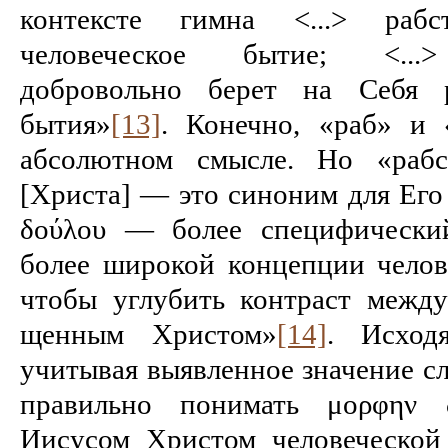
контек­сте гимна <...> раб
человеческое бытие; <...
добровольно берет на Себя р
бытия»
[13]
. Конечно, «раб» и 
абсолютном смысле. Но «рабс
[Христа] — это синоним для Его 
δούλου — более специфически
более ши­рокой концепции челов
что­бы углубить контраст межд
щенным Христом»
[14]
. Исход
учитывая выявленное значение сло
правильно понимать μορφην 
Иисусом Христом человеческой 