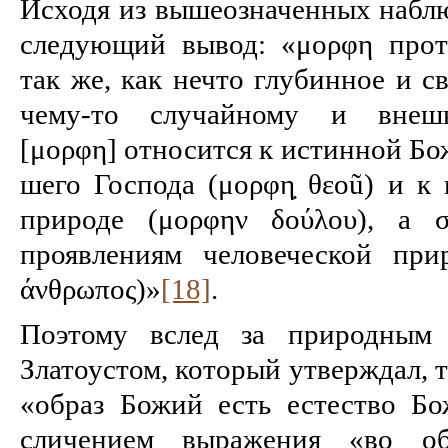
Исходя из вышеозначенных наблю
следующий вывод: «μορφη прот
так же, как нечто глубинное и с
чему-то случайному и внешне
[μορφη] относится к истинной Бо
шего Господа (μορφη̣ θεοũ) и к
при­роде (μορφην δούλου), а
проявлениям человеческой прир
άνθρωπος)»
[18]
.
Поэтому вслед за природным 
Златоустом, который утверждал, т
«образ Божий есть естество Бо
сличением выражения «во о