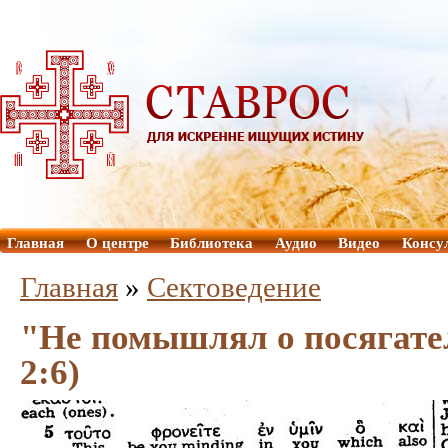
Главная
О центре
Библиотека
Аудио
Видео
Консу
Главная
»
Сектоведение
"Не помышлял о посягате
2:6)