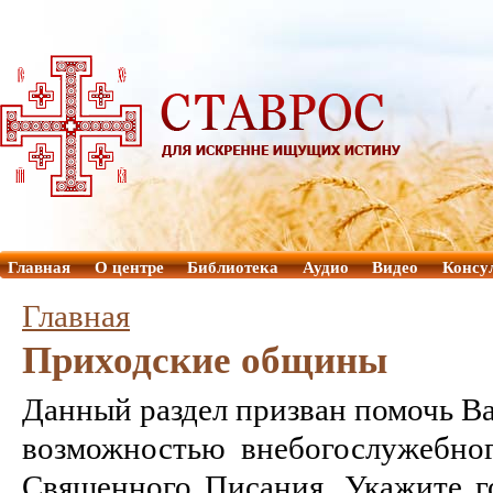
Главная
О центре
Библиотека
Аудио
Видео
Консу
Главная
Приходские общины
Данный раздел призван помочь В
возможностью внебогослужебно
Священного Писания. Укажите г