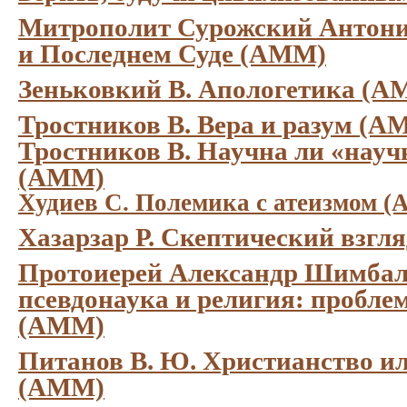
Митрополит Сурожский Антоний
и Последнем Суде (АММ)
Зеньковкий В. Апологетика (А
Тростников В. Вера и разум (А
Тростников В. Научна ли «науч
(АММ)
Худиев С. Полемика с атеизмом 
Хазарзар Р. Скептический взгл
Протоиерей Александр Шимбале
псевдонаука и религия: пробле
(АММ)
Питанов В. Ю. Христианство или
(АММ)