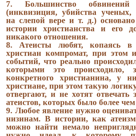
7. Большинство обвинений
(инквизиция, убийства ученых, 
на слепой вере и т. д.) основан
истории христианства и его д
никакого отношения.
8. Атеисты любят, копаясь в
христиан компромат, при этом 
событий, что реально происходил
которыми это происходило, з
конкретного христианина, у н
христиане, при этом такую логику
отвергают, и не хотят отвечать 
атеистов, которых было более чем
9. Любое явление нужно оцениват
низинам. В истории, как атеизм
можно найти немало непригляд
нужно идеал, к которому п