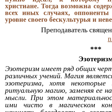
христиане. Тогда возможна содер
всех иных случаях, оппоненты 
уровне своего бескультурья и нев
Преподаватель свяще
n
***
Эзотериз
Эзотеризм имеет ряд общих черт,
различных учений. Магия являет
эзотеризма, хотя некоторые 
ритуальную магию, заменяя ее н
мысли. При этом материально
ими чисто в магическом ко
начинать беседовать с эзоте