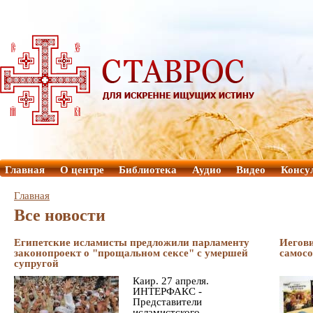
Главная
О центре
Библиотека
Аудио
Видео
Консу
Главная
Все новости
Египетские исламисты предложили парламенту
Иегови
законопроект о "прощальном сексе" с умершей
самос
супругой
Каир. 27 апреля.
ИНТЕРФАКС -
Представители
исламистского