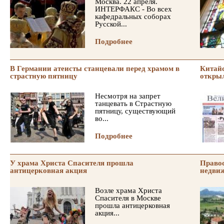
Москва. 22 апреля.
ИНТЕРФАКС - Во всех
кафедральных соборах
Русской...
Подробнее
В Германии атеисты станцевали перед храмом в
Китайс
страстную пятницу
откры
Несмотря на запрет
танцевать в Страстную
пятницу, существующий
во...
Подробнее
У храма Христа Спасителя прошла
Правос
антицерковная акция
недвиж
Возле храма Христа
Спасителя в Москве
прошла антицерковная
акция...