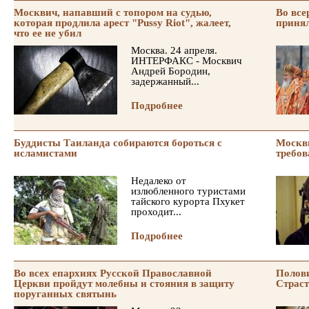
Москвич, напавший с топором на судью,
Во все
которая продлила арест "Pussy Riot", жалеет,
принял
что ее не убил
Москва. 24 апреля.
ИНТЕРФАКС - Москвич
Андрей Бородин,
задержанный...
Подробнее
Буддисты Таиланда собираются бороться с
Москви
исламистами
требов
Недалеко от
излюбленного туристами
тайского курорта Пхукет
проходит...
Подробнее
Во всех епархиях Русской Православной
Полови
Церкви пройдут молебны и стояния в защиту
Страст
поруганных святынь