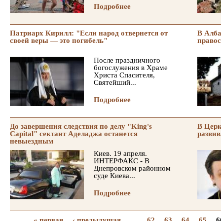
Подробнее
Патриарх Кирилл: "Если народ отвернется от
В Алб
своей веры — это погибель"
право
После праздничного
богослужения в Храме
Христа Спасителя,
Святейший...
Подробнее
До завершения следствия по делу "King's
В Церк
Capital" сектант Аделаджа останется
развив
невыездным
Киев. 19 апреля.
ИНТЕРФАКС - В
Днепровском районном
суде Киева...
Подробнее
« первая
‹ предыдущая
…
62
63
64
65
6