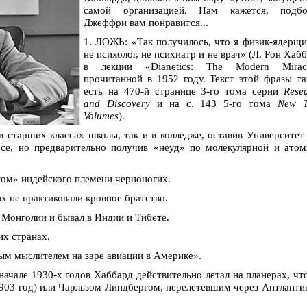
самой организацией. Нам кажется, подбо
Джеффри вам понравится...
1. ЛОЖЬ: «Так получилось, что я физик-ядерщи
не психолог, не психиатр и не врач» (Л. Рон Хаб
в лекции «Dianetics: The Modern Miracl
прочитанной в 1952 году. Текст этой фразы т
есть на 470-й странице 3-го тома серии
Rese
and Discovery
и на с. 143 5-го тома
New T
Volumes
).
 старших классах школы, так и в колледже, оставив Университет
е, но предварительно получив «неуд» по молекулярной и атом
ом» индейского племени черноногих.
 не практиковали кровное братство.
 Монголии и бывал в Индии и Тибете.
их странах.
м мыслителем на заре авиации в Америке».
ачале 1930-х годов Хаббард действительно летал на планерах, чт
(1903 год) или Чарльзом Линдбергом, перелетевшим через Антланти