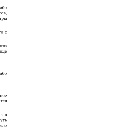
либо
тов,
тры
то с
огла
 еще
либо
нное
тел
ся в
нуть
тело