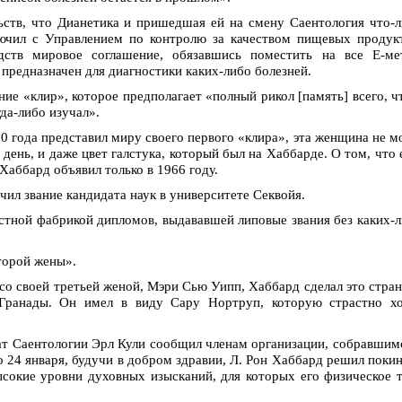
ств, что Дианетика и пришедшая ей на смену Саентология что-
лючил с Управлением по контролю за качеством пищевых продук
дств мировое соглашение, обязавшись поместить на все Е-ме
 предназначен для диагностики каких-либо болезней.
ие «клир», которое предполагает «полный рикол [память] всего, ч
гда-либо изучал».
0 года представил миру своего первого «клира», эта женщина не м
й день, и даже цвет галстука, который был на Хаббарде. О том, что
 Хаббард объявил только в 1966 году.
ил звание кандидата наук в университете Секвойя.
стной фабрикой дипломов, выдававшей липовые звания без каких-
торой жены».
 со своей третьей женой, Мэри Сью Уипп, Хаббард сделал это стра
 Гранады. Он имел в виду Сару Нортруп, которую страстно хо
ат Саентологии Эрл Кули сообщил членам организации, собравшим
о 24 января, будучи в добром здравии, Л. Рон Хаббард решил поки
ысокие уровни духовных изысканий, для которых его физическое 