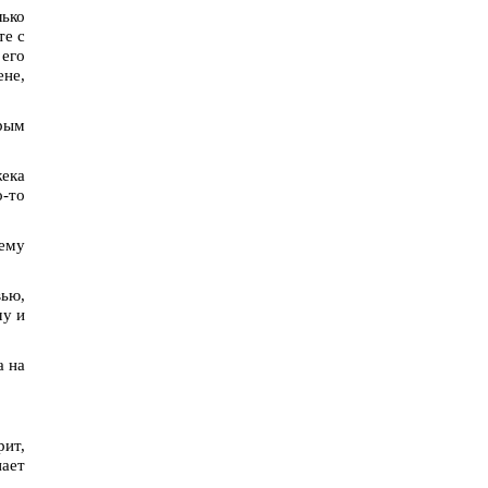
ько
те с
 его
ене,
рым
жека
-то
 ему
вью,
му и
а на
ит,
ает