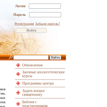
Логин
Пароль
Регистрация
Забыли пароль?
Обновления
Заочные апологетические
курсы
Программы центра
ков
Задать вопрос
ин,
священнику
тных
Библия с
Рона
подстрочником
нных