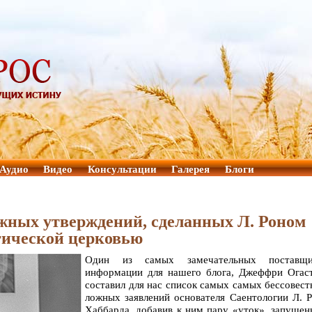
Аудио
Видео
Консультации
Галерея
Блоги
ожных утверждений, сделанных Л. Роном
гической церковью
Один из самых замечательных поставщи
информации для нашего блога, Джеффри Огаст
составил для нас список самых самых бессовес
ложных заявлений основателя Саентологии Л. 
Хаббарда, добавив к ним пару «уток», запуще