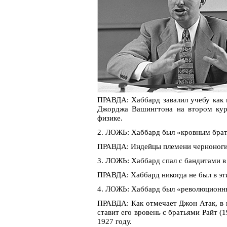
ПРАВДА: Хаббард завалил учебу как в
Джорджа Вашингтона на втором курс
физике.
2. ЛОЖЬ: Хаббард был «кровным брат
ПРАВДА: Индейцы племени черноногих
3. ЛОЖЬ: Хаббард спал с бандитами в
ПРАВДА: Хаббард никогда не был в эт
4. ЛОЖЬ: Хаббард был «революционны
ПРАВДА: Как отмечает Джон Атак, в н
ставит его вровень с братьями Райт 
1927 году.