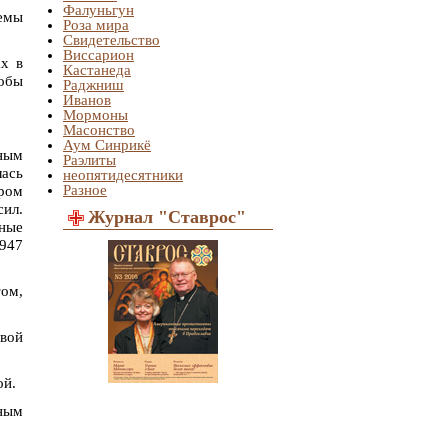
Фалуньгун
темы
Роза мира
Свидетельство
Виссарион
х в
Кастанеда
обы
Раджниш
Иванов
Мормоны
Масонство
Аум Синрикё
ным
Раэлиты
лась
неопятидесятники
Разное
ром
сил.
Журнал "Ставрос"
шные
1947
том,
евой
ой.
ным