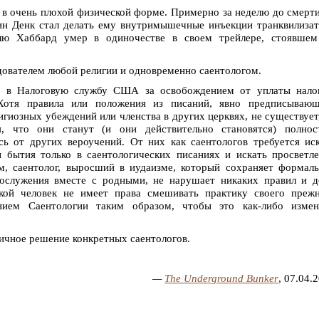
в очень плохой физической форме. Примерно за неделю до смерт
жин Денк стал делать ему внутримышечные инъекции транквилиза
лю Хаббард умер в одиночестве в своем трейлере, стоявшем
дователем любой религии и одновременно саентологом.
 в Налоговую службу США за освобождением от уплаты налог
«Хотя правила или положения из писаний, явно предписывающ
игиозных убеждений или членства в других церквях, не существует
я, что они станут (и они действительно становятся) полнос
ь от других вероучений. От них как саентологов требуется ис
 бытия только в саентологических писаниях и искать просветл
м, саентолог, выросший в иудаизме, который сохраняет формал
гослужения вместе с родными, не нарушает никаких правил и 
кой человек не имеет права смешивать практику своего прежн
нием Саентологии таким образом, чтобы это как-либо измен
ичное решение конкретных саентологов.
—
The Underground Bunker
, 07.04.