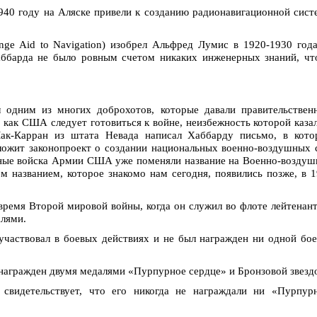
40 году на Аляске привели к созданию радионавигационной сис
 Aid to Navigation) изобрел Альфред Лумис в 1920-1930 года
ббарда не было ровным счетом никаких инженерных знаний, чт
одним из многих доброхотов, которые давали правительствен
 как США следует готовиться к войне, неизбежность которой каза
ак-Карран из штата Невада написал Хаббарду письмо, в кото
ложит законопроект о создании национальных военно-воздушных 
ные войска Армии США уже поменяли название на Военно-возду
азванием, которое знакомо нам сегодня, появились позже, в 
время Второй мировой войны, когда он служил во флоте лейтенан
алями.
частвовал в боевых действиях и не был награжден ни одной бо
награжден двумя медалями «Пурпурное сердце» и Бронзовой звезд
свидетельствует, что его никогда не награждали ни «Пурпур