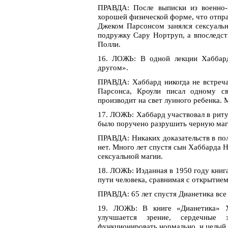
ПРАВДА: После выписки из военно-
хорошей физической форме, что отправ
Джеком Парсонсом занялся сексуаль
подружку Сару Нортруп, а впоследств
Полли.
16. ЛОЖЬ: В одной лекции Хаббард
другом».
ПРАВДА: Хаббард никогда не встреча
Парсонса, Кроули писал одному св
производит на свет лунного ребенка. 
17. ЛОЖЬ: Хаббард участвовал в риту
было поручено разрушить черную маг
ПРАВДА: Никаких доказательств в пол
нет. Много лет спустя сын Хаббарда Н
сексуальной магии.
18. ЛОЖЬ: Изданная в 1950 году книг
пути человека, сравнимая с открытием
ПРАВДА: 65 лет спустя Дианетика все
19. ЛОЖЬ: В книге «Дианетика» Ха
улучшается зрение, сердечные з
функционировать нормально, и целый 