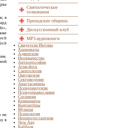
рка
Святоотеческие
толкования
к; я
Приходские общины
бард
e»,
Дискуссионный клуб
акже
arch
MP3-аудиокниги
ech
Свидетели Иеговы
Харизматы
Адвентизм
 им.
Неоязычество
ной
Антропософия
Агни-йога
Саентология
Оккультизм
Сектоведение
Анастасиевцы
Псевдоиндуизм
Псевдоправославие
Сатанизм
Кришнаиты
Контактёры
Мунизм
Психология
о не
Неопротестантизм
ку в
New Age
Каббала