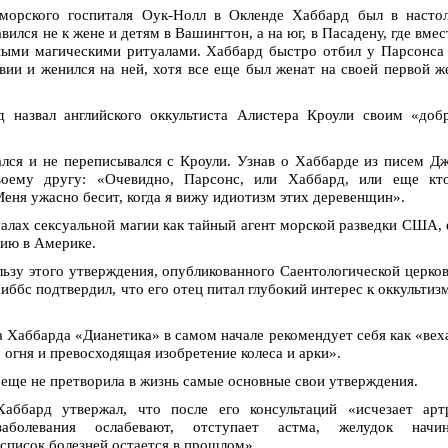
морского госпиталя Оук-Нолл в Окленде Хаббард был в настол
ился не к жене и детям в Вашингтон, а на юг, в Пасадену, где вмес
ными магическими ритуалами. Хаббард быстро отбил у Парсонса
ии и женился на ней, хотя все еще был женат на своей первой ж
 назвал английского оккультиста Алистера Кроули своим «доб
лся и не переписывался с Кроули. Узнав о Хаббарде из писем Д
оему другу: «Очевидно, Парсонс, или Хаббард, или еще кто
Меня ужасно бесит, когда я вижу идиотизм этих деревенщин».
алах сексуальной магии как тайный агент морской разведки США,
ию в Америке.
ьзу этого утверждения, опубликованного Саентологической церко
иббс подтвердил, что его отец питал глубокий интерес к оккультиз
а Хаббарда «Дианетика» в самом начале рекомендует себя как «вех
 огня и превосходящая изобретение колеса и арки».
 еще не претворила в жизнь самые основные свои утверждения.
ббард утвержал, что после его консультаций «исчезает артр
аболевания ослабевают, отступает астма, желудок начин
список болезней остается в прошлом».