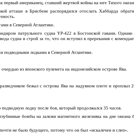
к первый американец, ставший жертвой войны на юге Тихого океан
ой атташе в Брисбене распорядился отослать Хаббарда обратн
чность.
ами в Северной Атлантике.
ндиром патрульного судна YP-422 в Бостонской гавани. Однако
вода судна в строй за то, что он вступил в пререкания с коменда
ми подводными лодками в Северной Атлантике.
 очердью из японского пулемета на индонезийском острове Ява.
разведчиком бежал с острова Ява на надувном плоте и проплыл 
подводную лодку после боя, который продолжался 35 часов.
глубинные бомбы на залежи магнитного железняка на дне океана 
почти не было будущего, потому что он был «искалечен и слеп».