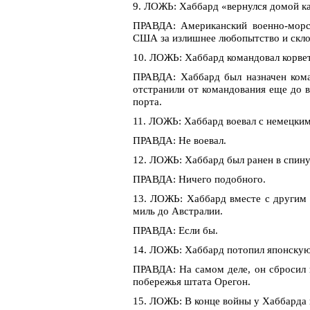
9. ЛОЖЬ: Хаббард «вернулся домой ка
ПРАВДА: Американский военно-морск
США за излишнее любопытство и скло
10. ЛОЖЬ: Хаббард командовал корвет
ПРАВДА: Хаббард был назначен кома
отстранили от командования еще до в
порта.
11. ЛОЖЬ: Хаббард воевал с немецки
ПРАВДА: Не воевал.
12. ЛОЖЬ: Хаббард был ранен в спину
ПРАВДА: Ничего подобного.
13. ЛОЖЬ: Хаббард вместе с другим 
миль до Австралии.
ПРАВДА: Если бы.
14. ЛОЖЬ: Хаббард потопил японскую 
ПРАВДА: На самом деле, он сбросил 
побережья штата Орегон.
15. ЛОЖЬ: В конце войны у Хаббарда 