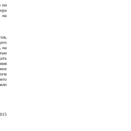
и он
тора
 на
ов,
его
, на
тью
кать
ения
ьное
догм
его
ило
2015