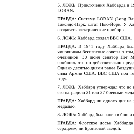
5. ЛОЖЬ: Приключения Хаббарда в 19
LORAN.
ПРАВДА: Систему LORAN (Long Range
Таксидо-Парк, штат Нью-Йорк. У Ха
создавать электрические приборы.
6. ЛОЖЬ: Хаббард создал ВВС США.
ПРАВДА: В 1941 году Хаббард был 
чиновникам бесплатные советы о том,
очевидной. 30 июня сенатор Пэт М
сообщил, что он действительно пред
Однако десятью днями ранее Воздуш
силы Армии США. ВВС США под тем н
году.
7. ЛОЖЬ: Хаббард утверждал что во 
его наградили 21 или 27 боевыми мед
ПРАВДА: Хаббард ни одного дня не у
медалью.
8. ЛОЖЬ: Хаббард был ранен в бою и 
ПРАВДА: Флотское досье Хаббарда 
сердцем», ни Бронзовой зведой.