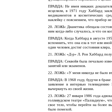
ПРАВДА: Не имея никаких доказатель
исцелили, в 1971 году Хаббард зак
медикаментов и косметических сре
наклейку с пояснением, что прибор не
20. ЛОЖЬ: Дианетика обещала состоян
ним когда-либо случалось, и что он ко
ПРАВДА: Когда Хаббард в августе 195
вспомнить, что она ела в тот или ино
один человек достиг состояния клира,
21. ЛОЖЬ: «Д-р» Л. Рон Хаббард получ
ПРАВДА: Секвойя была печально изве
занятий или экзаменов.
22. ЛОЖЬ: «У меня никогда не было в
ПРАВДА: В 1968 году, будучи в браке
заявление в интервью телевидению
вычеркнуть из своей жизни.
23. ЛОЖЬ: 27 января 1986 года адвок
голливудском театре «Палладиум», чт
свое тело, чтобы перейти на более в
было помехой.