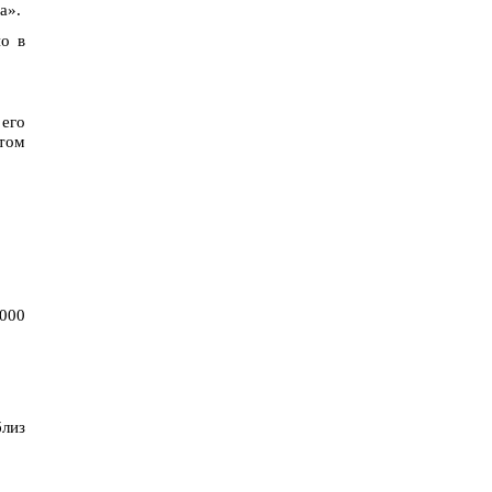
а».
о в
 его
нтом
2000
близ