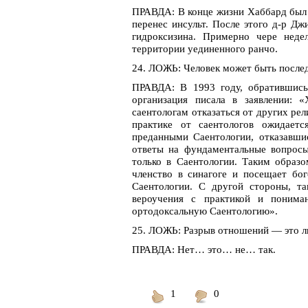
ПРАВДА: В конце жизни Хаббард был 
перенес инсульт. После этого д-р Д
гидроксизина. Примерно чере неде
территории уединенного ранчо.
24. ЛОЖЬ: Человек может быть после
ПРАВДА: В 1993 году, обратившись
организация писала в заявлении: 
саентологам отказаться от других рел
практике от саентологов ожидаетс
преданными Саентологии, отказавшис
ответы на фундаментальные вопросы
только в Саентологии. Таким образо
членство в синагоге и посещает бо
Саентологии. С другой стороны, та
вероучения с практикой и понима
ортодоксальную Саентологию».
25. ЛОЖЬ: Разрыв отношений — это л
ПРАВДА: Нет… это… не… так.
1
0