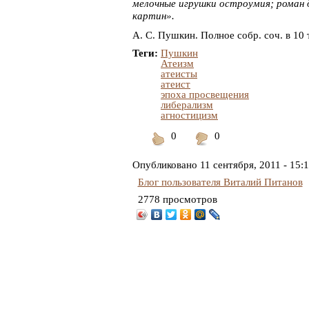
мелочные игрушки остроумия; роман 
картин».
А. С. Пушкин. Полное собр. соч. в 10 т
Теги:
Пушкин
Атеизм
атеисты
атеист
эпоха просвещения
либерализм
агностицизм
0
0
Понравилось
Не
понравилось
Опубликовано
11 сентября, 2011 - 15:
Блог пользователя Виталий Питанов
2778 просмотров