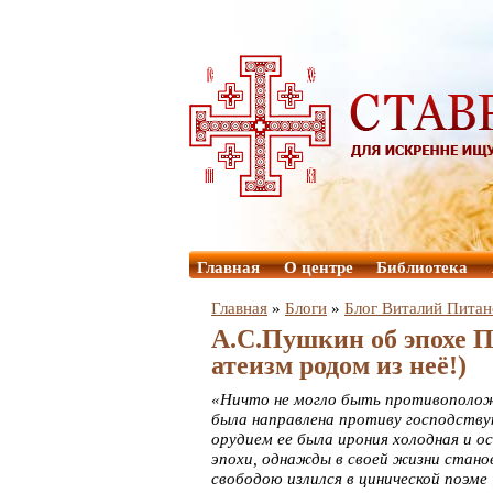
Главная
О центре
Библиотека
Главная
»
Блоги
»
Блог Виталий Питан
А.С.Пушкин об эпохе 
атеизм родом из неё!)
«Ничто не могло быть противоположне
была направлена противу господствую
орудием ее была ирония холодная и о
эпохи, однажды в своей жизни станов
свободою излился в цинической поэме