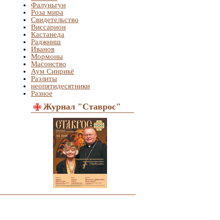
Фалуньгун
Роза мира
Свидетельство
Виссарион
Кастанеда
Раджниш
Иванов
Мормоны
Масонство
Аум Синрикё
Раэлиты
неопятидесятники
Разное
Журнал "Ставрос"