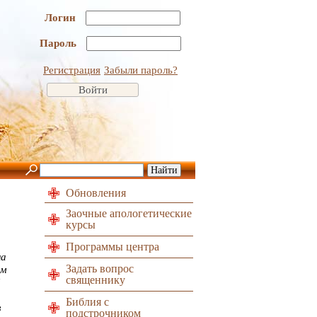
Логин
Пароль
Регистрация
Забыли пароль?
Обновления
Заочные апологетические
курсы
Программы центра
на
Задать вопрос
ым
священнику
й
Библия с
в
подстрочником