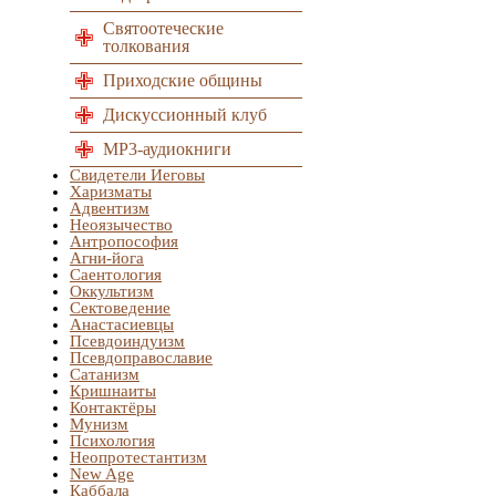
Святоотеческие
толкования
Приходские общины
Дискуссионный клуб
MP3-аудиокниги
Свидетели Иеговы
Харизматы
Адвентизм
Неоязычество
Антропософия
Агни-йога
Саентология
Оккультизм
Сектоведение
Анастасиевцы
Псевдоиндуизм
Псевдоправославие
Сатанизм
Кришнаиты
Контактёры
Мунизм
Психология
Неопротестантизм
New Age
Каббала