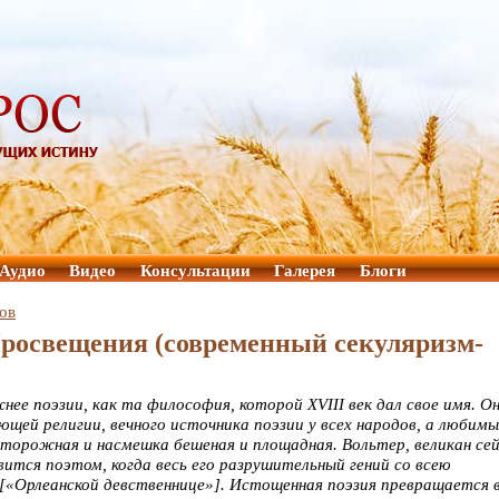
Аудио
Видео
Консультации
Галерея
Блоги
ов
Просвещения (современный секуляризм-
е поэзии, как та философия, которой XVIII век дал свое имя. О
щей религии, вечного источника поэзии у всех народов, а любим
сторожная и насмешка бешеная и площадная. Вольтер, великан се
ится поэтом, когда весь его разрушительный гений со всею
 [«Орлеанской девственнице»]. Истощенная поэзия превращается 