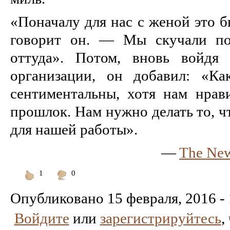
«Поначалу для нас с женой это 
говорит он. — Мы скучали по 
оттуда». Потом, вновь войдя 
организации, он добавил: «Ка
сентиментальны, хотя нам нрав
прошлок. Нам нужно делать то, ч
для нашей работы».
—
The New
1
0
Понравилось
Не
понравилось
Опубликовано
15 февраля, 2016 -
Войдите
или
зарегистрируйтесь
,