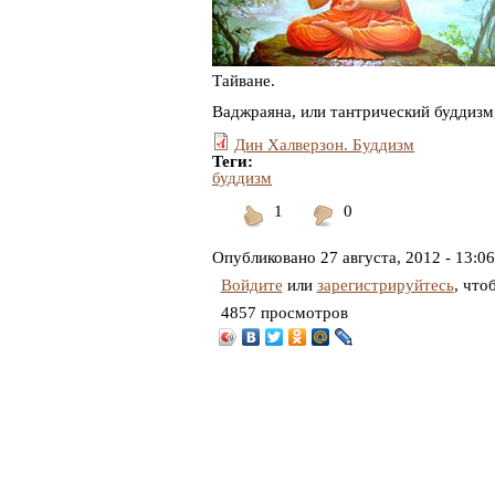
Тайване.
Ваджраяна, или тантрический буддизм
Дин Халверзон. Буддизм
Теги:
буддизм
1
0
Понравилось
Не
понравилось
Опубликовано
27 августа, 2012 - 13:06
Войдите
или
зарегистрируйтесь
, что
4857 просмотров