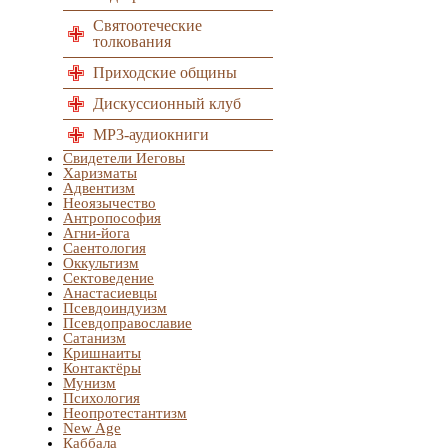
Святоотеческие
толкования
Приходские общины
Дискуссионный клуб
MP3-аудиокниги
Свидетели Иеговы
Харизматы
Адвентизм
Неоязычество
Антропософия
Агни-йога
Саентология
Оккультизм
Сектоведение
Анастасиевцы
Псевдоиндуизм
Псевдоправославие
Сатанизм
Кришнаиты
Контактёры
Мунизм
Психология
Неопротестантизм
New Age
Каббала