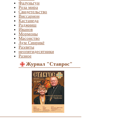
Фалуньгун
Роза мира
Свидетельство
Виссарион
Кастанеда
Раджниш
Иванов
Мормоны
Масонство
Аум Синрикё
Раэлиты
неопятидесятники
Разное
Журнал "Ставрос"