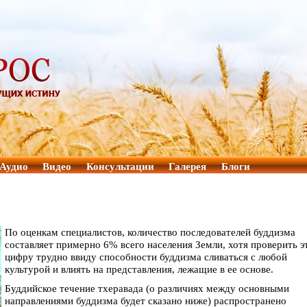
Аудио
Видео
Консультации
Галерея
Блоги
По оценкам специалистов, количество последователей буддизма
составляет примерно 6% всего населения Земли, хотя проверить э
цифру трудно ввиду способности буддизма сливаться с любой
культурой и влиять на представления, лежащие в ее основе.
Буддийское течение тхеравада (о различиях между основными
направлениями буддизма будет сказано ниже) распространено