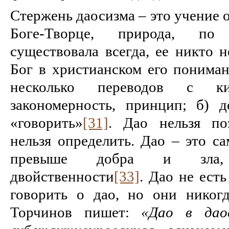
Стержень даосизма – это учение о
Боге-Творце, природа, по
существовала всегда, ее никто н
Бог в христианском его пониман
несколько переводов с ки
закономерность, принцип; б) до
«говорить»
[31]
. Дао нельзя поз
нельзя определить. Дао – это с
превыше добра и зла,
двойственности
[33]
. Дао не ест
говорить о дао, но они никог
Торчинов пишет:
«Дао в дао