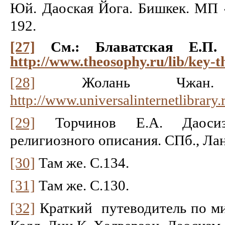
Юй. Даоская Йога. Бишкек. МП «
192.
[27]
См.: Блаватская Е.П.
http://www.theosophy.ru/lib/key-
[28]
Жолань Чжан.
http://www.universalinternetlibrary.
[29]
Торчинов Е.А. Даосиз
религиозного описания. СПб., Лан
[30]
Там же. С.134.
[31]
Там же. С.130.
[32]
Краткий путеводитель по ми