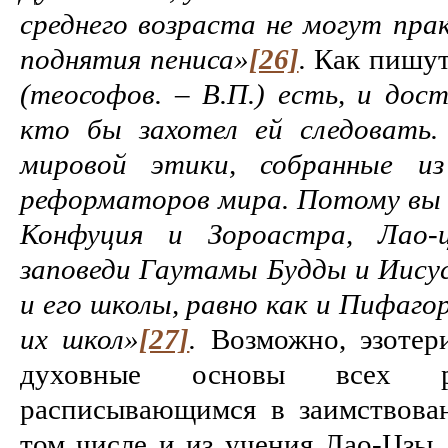
среднего возраста не могут пра
поднятия пениса»
[26]
.
Как пишут
(теософов. – В.П.) есть, и дост
кто бы захотел ей следовать.
мировой этики, собранные из
реформаторов мира. Потому вы 
Конфуция и Зороастра, Лао-ц
заповеди Гаутамы Будды и Иисус
и его школы, равно как и Пифаго
их школ»
[27]
.
Возможно, эзотер
духовные основы всех 
расписывающимся в заимствова
том числе и из учения Лао-Цзы,