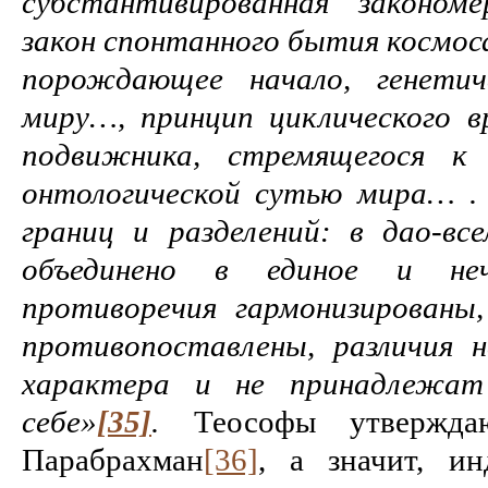
субстантивированная закономе
закон спонтанного бытия космоса
порождающее начало, генетич
миру…, принцип циклического 
подвижника, стремящегося к
онтологической сутью мира… .
границ и разделений: в дао-все
объединено в единое и неч
противоречия гармонизированы
противопоставлены, различия 
характера и не принадлежа
себе»
[35]
.
Теософы утвержда
Парабрахман
[36]
, а значит, и