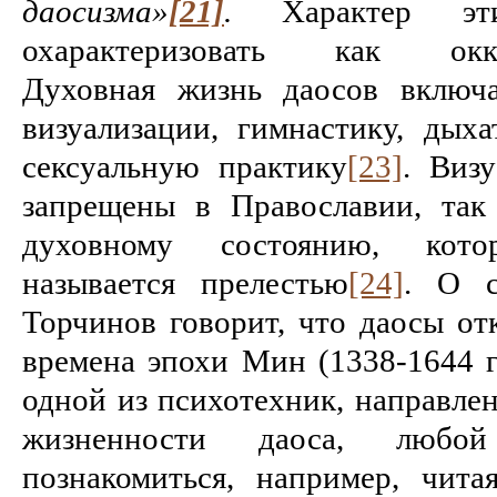
даосизма»
[21]
.
Характер эт
охарактеризовать как оккул
Духовная жизнь даосов включа
визуализации, гимнастику, дых
сексуальную практику
[23]
. Виз
запрещены в Православии, так
духовному состоянию, кот
называется прелестью
[24]
. О с
Торчинов говорит, что даосы от
времена эпохи Мин (1338-1644 г
одной из психотехник, направле
жизненности даоса, люб
познакомиться, например, чит