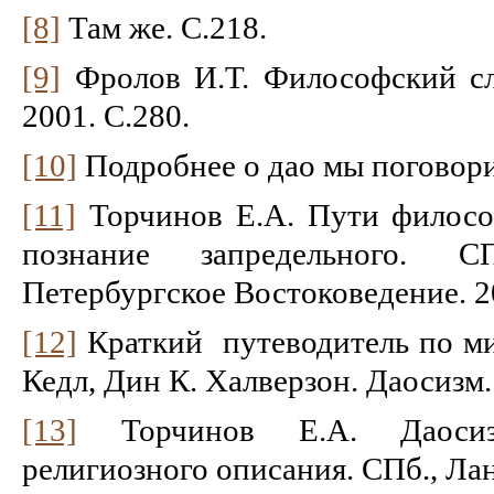
[8]
Там же. С.218.
[9]
Фролов И.Т. Философский сло
2001. С.280.
[10]
Подробнее о дао мы поговор
[11]
Торчинов Е.А. Пути филосо
познание запредельного. СПб
Петербургское Востоковедение. 2
[12]
Краткий путеводитель по ми
Кедл, Дин К. Халверзон. Даосизм.
[13]
Торчинов Е.А. Даосиз
религиозного описания. СПб., Лан