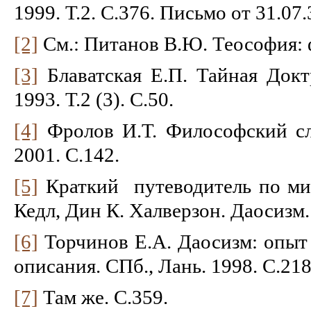
1999. Т.2. С.376. Письмо от 31.07.
[2]
См.: Питанов В.Ю. Теософия: 
[3]
Блаватская Е.П. Тайная Док
1993. Т.2 (3). С.50.
[4]
Фролов И.Т. Философский сло
2001. С.142.
[5]
Краткий путеводитель по ми
Кедл, Дин К. Халверзон. Даосизм.
[6]
Торчинов Е.А. Даосизм: опыт
описания. СПб., Лань. 1998. С.218
[7]
Там же. С.359.