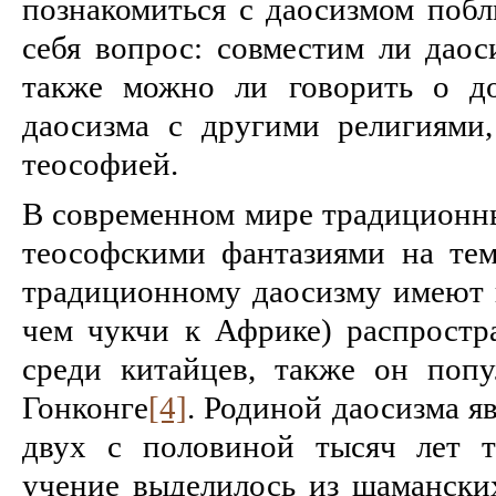
познакомиться с даосизмом побл
себя вопрос: совместим ли даос
также можно ли говорить о до
даосизма с другими религиями
теософией.
В современном мире традиционны
теософскими фантазиями на тем
традиционному даосизму имеют 
чем чукчи к Африке) распростра
среди китайцев, также он поп
Гонконге
[4]
. Родиной даосизма яв
двух с половиной тысяч лет т
учение выделилось из шаманских