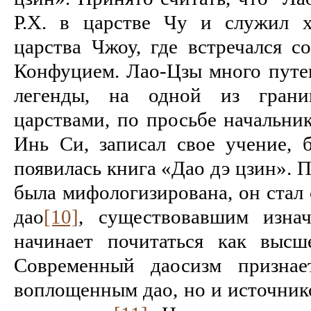
Р.Х. в царстве Чу и служил х
царства Чжоу, где встречался с
Конфуцием. Лао-Цзы много путеш
легенды, на одной из гран
царствами, по просьбе начальни
Инь Си, записал свое учение, б
появилась книга «Дао дэ цзин». 
была мифологизирована, он стал
дао
[10]
, существовавшим изнач
начинает почитаться как высш
Современный даосизм признае
воплощенным дао, но и источник