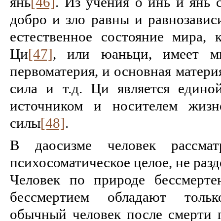
янь
[46]
. Из учения о инь и янь 
добро и зло равны и равнозависи
естественное состояние мира, к
Ци
[47]
, или юаньци, имеет м
первоматерия, и основная матери
сила и т.д. Ци является едино
источником и носителем жизн
силы
[48]
.
В даосизме человек рассмат
психосоматическое целое, не разд
Человек по природе бессмерте
бессмертием обладают толь
обычный человек после смерти п