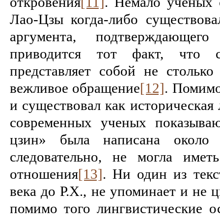
откровения
[11]
. Немало ученых 
Лао-Цзы когда-либо существовал
аргумента, подтверждающег
приводится тот факт, что 
представляет собой не столько 
вежливое обращение
[12]
. Помимо
и существовал как историческая 
современных ученых показываю
цзин» была написана около 
следовательно, не могла имет
отношения
[13]
. Ни один из текс
века до Р.Х., не упоминает и не 
помимо того лингвистические о