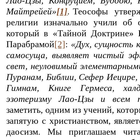
Лао-Цзы, Конфуцием, Буддою, 
Майтрейей»
[1]
.
Теософы утвержд
религии изначально учили об 
который в «Тайной Доктрине» Е
Парабрамой
[2]
:
«Дух, сущность к
самосуща, выявляет чистый эф
свет, неуловимый элементарными
Пуранам, Библии, Сефер Иецире,
Гимнам, Книге Гермеса, халд
эзотеризму Лао-Цзы и всем 
заметить, одним из учений, кото
запятую с христианством, являет
даосизм. Мы приглашаем чита