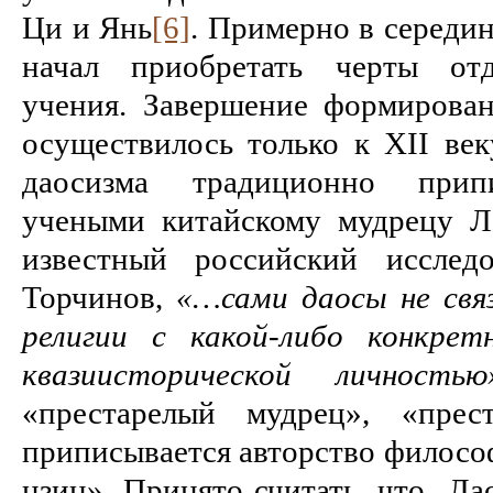
Ци и Янь
[6]
. Примерно в середине
начал приобретать черты отд
учения. Завершение формирован
осуществилось только к XII век
даосизма традиционно прип
учеными китайскому мудрецу Л
известный российский исследо
Торчинов,
«…сами даосы не связ
религии с какой-либо конкрет
квазиисторической личностью
«престарелый мудрец», «прес
приписывается авторство философ
цзин». Принято считать, что Ла