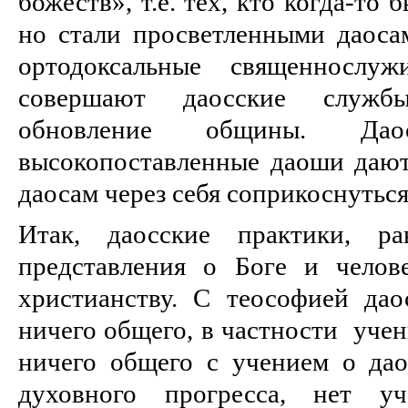
божеств», т.е. тех, кто когда-т
но стали просветленными даос
ортодоксальные священнослу
совершают даосские служб
обновление общины. Да
высокопоставленные даоши даю
даосам через себя соприкоснуться
Итак, даосские практики, р
представления о Боге и челов
христианству. С теософией да
ничего общего, в частности учен
ничего общего с учением о дао
духовного прогресса, нет 