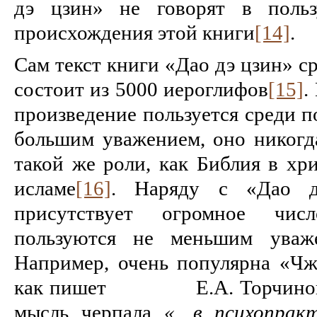
дэ цзин» не говорят в поль
происхождения этой книги
[14]
.
Сам текст книги «Дао дэ цзин» с
состоит из 5000 иероглифов
[15]
.
произведение пользуется среди п
большим уважением, оно никогда
такой же роли, как Библия в хр
исламе
[16]
. Наряду с «Дао д
присутствует огромное чис
пользуются не меньшим уваже
Например, очень популярна «Чж
как пишет Е.А. Торчинов, с
мысль черпала
«…в психопракт