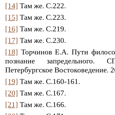
[14]
Там же. С.222.
[15]
Там же. С.223.
[16]
Там же. С.219.
[17]
Там же. С.230.
[18]
Торчинов Е.А. Пути филосо
познание запредельного. СПб
Петербургское Востоковедение. 2
[19]
Там же. С.160-161.
[20]
Там же. С.167.
[21]
Там же. С.166.