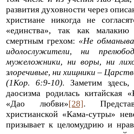
развития духовности через описа
христиане никогда не соглася
«единства», так как малакию 
смертным грехом:
«Не обманывай
идолослужители, ни прелюбо
мужеложники, ни воры, ни лих
злоречивые, ни хищники – Царст
(1Кор. 6:9-10).
Заметим здесь,
даосизма родилась китайская «К
«Дао любви»
[28]
. Предста
христианской «Кама-сутры» нев
призывает к целомудрию и нрав