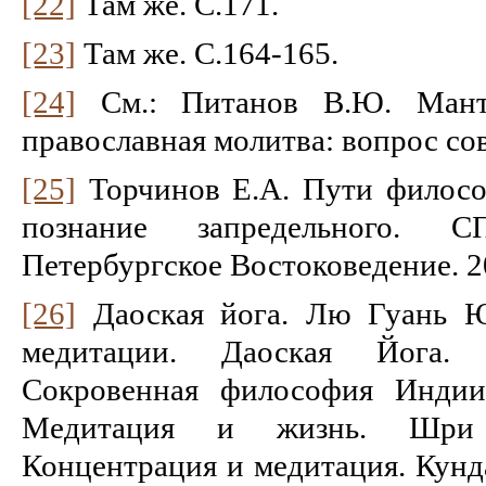
[22]
Там же. С.171.
[23]
Там же. С.164-165.
[24]
См.: Питанов В.Ю. Мантр
православная молитва: вопрос со
[25]
Торчинов Е.А. Пути филосо
познание запредельного. СПб
Петербургское Востоковедение. 2
[26]
Даоская йога. Лю Гуань Ю
медитации. Даоская Йога. 
Сокровенная философия Индии
Медитация и жизнь. Шри
Концентрация и медитация. Кунд