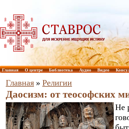
Главная
О центре
Библиотека
Аудио
Видео
Консу
Главная
»
Религии
Даосизм: от теософских м
Не 
го
б