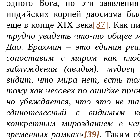
одного Бога, но эти заявления
индийских корней даосизма бы
еще в конце XIX века
[37]
. Как п
трудно увидеть что-то общее 
Дао. Брахман – это единая реа
сопоставим с миром как плод
заблуждения (авидья): мудре
видит, что мира нет, есть то
тому как человек по ошибке прин
но убеждается, что это не та
единотелесный с видимым к
конкретным мирозданием в че
временных рамках»
[39]
.
Таким об