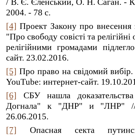
/ В. Є. Єленський, О. Н. Саган. -
2004. - 78 с.
[4]
Проект Закону про внесення 
"Про свободу совісті та релігійні 
релігійними громадами підлегло
сайт. 23.02.2016.
[5]
Про право на свідомий вибір.
YouTube: интернет-сайт. 19.10.20
[6]
СБУ нашла доказательства
Догнала" к "ДНР" и "ЛНР" //
26.06.2015.
[7]
Опасная секта путински