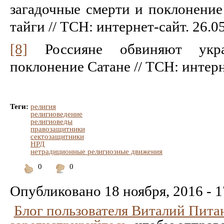
загадочные смерти и поклонение
тайги // ТСН: интернет-сайт. 26.0
[8]
Россияне обвиняют укра
поклонение Сатане // ТСН: интерн
Теги:
религия
религиоведение
религиоведы
правозащитники
сектозащитники
НРД
нетрадиционные религиозные движения
0
0
Понравилось
Не
понравилось
Опубликовано
18 ноября, 2016 - 1
Блог пользователя Виталий Пита