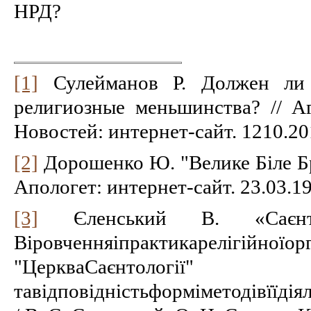
НРД?
[1]
Сулейманов Р. Должен ли 
религиозные меньшинства? // А
Новостей: интернет-сайт. 1210.20
[2]
Дорошенко Ю. "Велике Біле Бр
Апологет: интернет-сайт. 23.03.1
[3]
Єленський В. «Саєнто
Віровченняіпрактикарелігійноїорг
"ЦеркваСаєнтології"
тавідповідністьформіметодівїїді