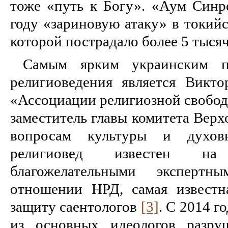
тоже «путь к Богу». «Аум Синр
году «зариновую атаку» в токийс
которой пострадало более 5 тыся
Самым ярким украинским пр
религиоведения является Викто
«Ассоциации религиозной свобод
заместитель главы комитета Вер
вопросам культуры и духов
религиовед известен н
благожелательными эксперт
отношении НРД, самая известн
защиту саентологов
[3]
. С 2014 г
из основных идеологов разру