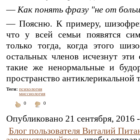
—
Как понять фразу "не от боль
— Поясню. К примеру, шизофрен
что у всей семьи появятся си
только тогда, когда этого шиз
остальных членов исчезнут эти 
такие же ненормальные и будо
пространство антиклерикальной 
Теги:
психология
миссиология
0
0
Понравилось
Не
понравилось
Опубликовано
21 сентября, 2016 -
Блог пользователя Виталий Пита
зарегистрируйтесь
, чтобы отправ