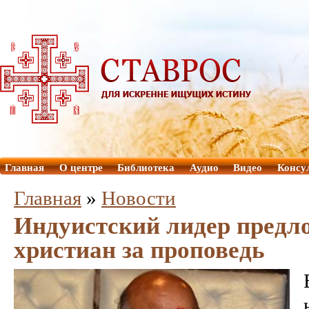
Главная
О центре
Библиотека
Аудио
Видео
Консу
Главная
»
Новости
Индуистский лидер предл
христиан за проповедь