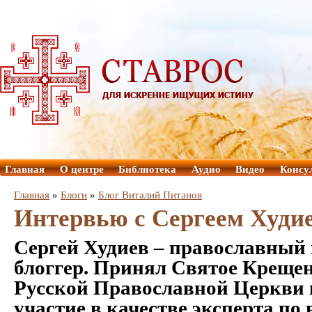
Главная
О центре
Библиотека
Аудио
Видео
Консу
Главная
»
Блоги
»
Блог Виталий Питанов
Интервью с Сергеем Худ
Сергей Худиев – православный 
блоггер. Принял Святое Крещен
Русской Православной Церкви в
участие в качестве эксперта по