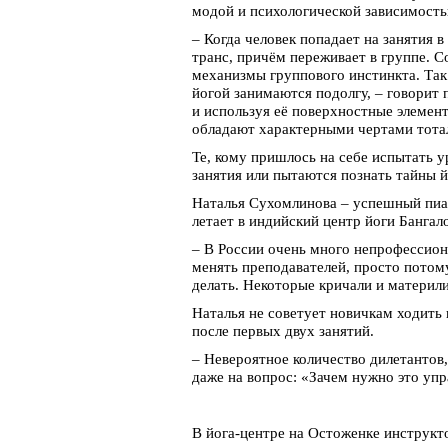
модой и психологической зависимост
– Когда человек попадает на занятия в
транс, причём переживает в группе. 
механизмы группового инстинкта. Так
йогой занимаются подолгу, – говорит 
и используя её поверхностные элемен
обладают характерными чертами тота
Те, кому пришлось на себе испытать 
занятия или пытаются познать тайны й
Наталья Сухомлинова – успешный пиар
летает в индийский центр йоги Бангал
– В России очень много непрофессион
менять преподавателей, просто потому
делать. Некоторые кричали и материли
Наталья не советует новичкам ходить 
после первых двух занятий.
– Невероятное количество дилетантов,
даже на вопрос: «Зачем нужно это уп
В йога-центре на Остоженке инструкт