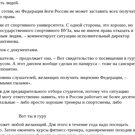
ть людей.
 сотни, но Федерация йоги России не может заставить всех получа
о права.
и от спортивного университета. С одной стороны, это хорошо, но
 государственного спортивного ВУЗа, мы не имеем права отказать в
тным людям, – комментирует ситуацию исполнительный директор
антинова.
пок с документами.
шатели, – продолжает она. – Вот свидетельство о посвящении в гур
усом. А этот диплом вообще сделан из папируса – тоже на санскри
епонятно.
ловина слушателей, желающих получить лицензию Федерации, –
нными глазами».
 для предварительного отбора студентов, потому что ситуацию
Я могу ответственно заявить, что в России работает не более десяти
тальные – либо просто хорошие тренеры и спортсмены, либо
Вот ты и гуру
может любой желающий. Для этого в течение года надо посещать
ло. Затем окончить курсы фитнесс-тренера, одновременно походив 