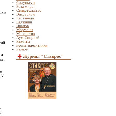
Фалуньгун
Роза мира
Свидетельство
юдям
Виссарион
Кастанеда
Раджниш
Иванов
Мормоны
Масонство
Аум Синрикё
Раэлиты
тий
неопятидесятники
Разное
ом
Журнал "Ставрос"
дь,
ль
. У
о
а.