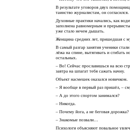
В результате уговоров двух помощниц
таинство журналистам, он согласился.
Духовные практики начались, как вод
заполнена равномерным и прерывистым
уже стало нечем дышать.
Женщина средних лет, пришедшая с му
В самый разгар занятия ученики стали
лёжа на спине, вытягивать и сгибать н
остальных.
– Во! Сейчас прославишься на всю стра
завтра на шпагат тебя сажать начну.
Объект насмешек оказался новичком.
– Я вообще в первый раз пришёл, – см
– А до этого спортом занимался?
– Никогда.
– Почему йога, а не беговая дорожка?
– Знакомые позвали…
Психологи объясняют повальное увлеч