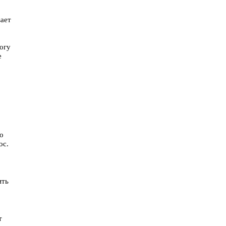
вает
огу
е
о
ос.
ить
т