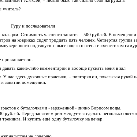
вспоминает Алексей, – нельзя было так сильно себя нагружать.
ш учитель?
Гуру и последователи
м кольцом. Стоимость часового занятия – 500 рублей. В помещении
ров на ковриках сидят тридцать пять человек. Четвертая группа з
Самоуверенного подтянутого лысеющего шатена с «хвостиком саму
е приглашает он.
 давать какие-либо комментарии и вообще пускать меня в зал.
. У нас здесь духовные практики, – повторял он, показывая рукой н
ля занятий помещении.
озрастов с бутылочками «заряженной» лично Борисом воды.
 рублей. Перед занятием рекомендуется сделать несколько глотков
 тренинга. И купить ещё одну бутылочку на вечер.
я журналистам не доверяю.