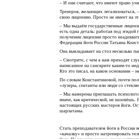
– И они считают, что имеют право учи
Тренеров, желающих легализоваться, –
свою лицензию. Просто не имеет на эт
– Мы выдаём государственные лицензи
есть одна деталь: работая под эгидой
получении лицензии просто неадеква
Федерации йоги России Татьяна Конст
Она выкладывает на стол несколько па
– Смотрите, с чем к нам приходят слу
написанное на санскрите каким-то инд
Кто это писал, на каком основании – н
По словам Константиновой, почти по
«лузеры, сектанты или люди со стекля
– Мы намерены приглашать психологов
иначе, как критической, не назовёшь. 
настоящих русских мастеров йоги. Ос
шарлатаны.
Стать преподавателем йоги в России 
«качалку» и просто натренировать те