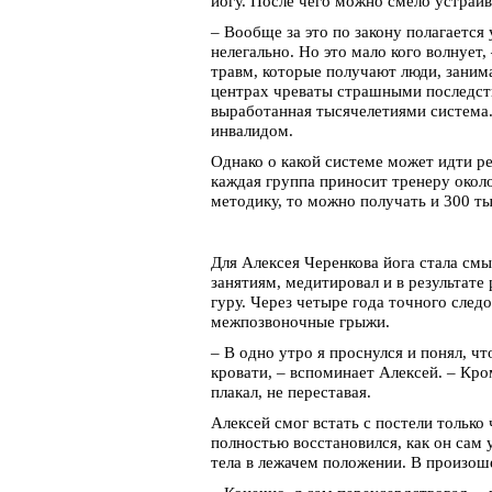
йогу. После чего можно смело устраив
– Вообще за это по закону полагается
нелегально. Но это мало кого волнует
травм, которые получают люди, занима
центрах чреваты страшными последств
выработанная тысячелетиями система.
инвалидом.
Однако о какой системе может идти ре
каждая группа приносит тренеру около
методику, то можно получать и 300 ты
Для Алексея Черенкова йога стала см
занятиям, медитировал и в результате
гуру. Через четыре года точного след
межпозвоночные грыжи.
– В одно утро я проснулся и понял, чт
кровати, – вспоминает Алексей. – Кро
плакал, не переставая.
Алексей смог встать с постели только 
полностью восстановился, как он сам
тела в лежачем положении. В произош