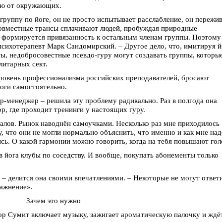
ью от окружающих.
 группу по йоге, он не просто испытывает расслабление, он пережи
Совместные трансы сплачивают людей, пробуждая природные
 формируется привязанность к остальным членам группы. Поэтому
психотерапевт Марк Сандомирский. – Другое дело, что, имитируя й
ты, недобросовестные псевдо-гуру могут создавать группы, которы
литарных сект.
уровень профессионализма российских преподавателей, бросают
оги самостоятельно.
-менеджер – решила эту проблему радикально. Раз в полгода она
ор, где проходит тренинги у настоящих гуру.
алов. Рынок наводнён самоучками. Несколько раз мне приходилось
, что они не могли нормально объяснить, что именно и как мне над
сь. О какой гармонии можно говорить, когда на тебя повышают гол
в йога клубы по соседству. И вообще, покупать абонементы только
 – делится она своими впечатлениями. – Некоторые не могут ответ
ражнение».
Зачем это нужно
ор Сумит включает музыку, зажигает ароматическую палочку и ждё