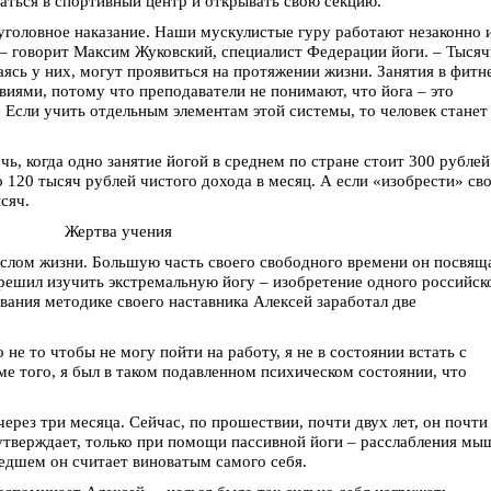
аться в спортивный центр и открывать свою секцию.
 уголовное наказание. Наши мускулистые гуру работают незаконно 
, – говорит Максим Жуковский, специалист Федерации йоги. – Тысяч
ясь у них, могут проявиться на протяжении жизни. Занятия в фитн
иями, потому что преподаватели не понимают, что йога – это
 Если учить отдельным элементам этой системы, то человек станет
чь, когда одно занятие йогой в среднем по стране стоит 300 рублей
 120 тысяч рублей чистого дохода в месяц. А если «изобрести» св
сяч.
Жертва учения
ыслом жизни. Большую часть своего свободного времени он посвящ
 решил изучить экстремальную йогу – изобретение одного российск
ования методике своего наставника Алексей заработал две
о не то чтобы не могу пойти на работу, я не в состоянии встать с
ме того, я был в таком подавленном психическом состоянии, что
через три месяца. Сейчас, по прошествии, почти двух лет, он почти
 утверждает, только при помощи пассивной йоги – расслабления мы
едшем он считает виноватым самого себя.