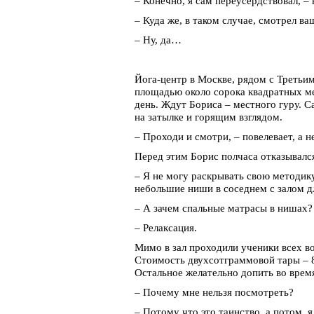
– Конечно, я сам переусердствовал, – 
– Куда же, в таком случае, смотрел ва
– Ну, да…
Йога-центр в Москве, рядом с Третьи
площадью около сорока квадратных мет
день. Ждут Бориса – местного гуру. 
на затылке и горящим взглядом.
– Проходи и смотри, – повелевает, а н
Перед этим Борис полчаса отказывался
– Я не могу раскрывать свою методику
небольшие ниши в соседнем с залом д
– А зачем спальные матрасы в нишах?
– Релаксация.
Мимо в зал проходили ученики всех в
Стоимость двухсотграммовой тары – 80
Остальное желательно допить во время
– Почему мне нельзя посмотреть?
– Потому что это таинство, а потом, 