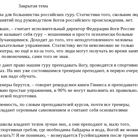
Закрытая тема
ма для большинства российских гуру. Статистики того, скольким л
анятий под руководством йогов российского происхождения, нет.
льше, – считает исполнительный директор Федерации йоги России
не называет себя гуру – мошенники и просто психически больные
обучающимися. Доходит до того, что неподготовленного человека
 дыхательные упражнения. Статистику вести невозможно не только
ентры, но ещё и из-за того, что люди могут получать во время заня
позвоночника, сами того не зная.
е дают право нашим гуру преподавать йогу, проводятся в спортивн
х. На них уже состоявшимся тренерам преподают, в первую очере
как надо обучать.
енеры берутся, – говорит рекордсмен книги Гиннеса и преподавате
ваю простые упражнения, и 90% не могут выполнить их правильно
ческой подготовки.
енность, по словам преподавателей курсов, почти все тренеры,
ладают огромным самомнением и считают себя основателями
колы владеют телом лучше них, а они преподают и, мало того,
спортивная гребля, где необходима байдарка и вода, йогой же можн
елать?! Я не понимаю, – возмущается Гусейнгаджиев после тренинг