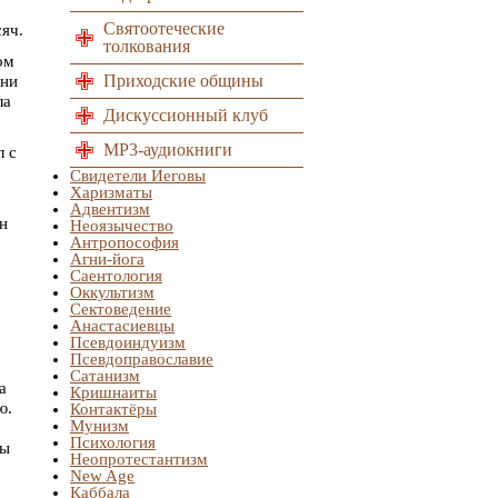
Святоотеческие
яч.
толкования
ом
Приходские общины
они
ла
Дискуссионный клуб
MP3-аудиокниги
л с
Свидетели Иеговы
Харизматы
Адвентизм
ин
Неоязычество
Антропософия
Агни-йога
Саентология
Оккультизм
Сектоведение
Анастасиевцы
Псевдоиндуизм
Псевдоправославие
Сатанизм
а
Кришнаиты
ю.
Контактёры
Мунизм
Психология
бы
Неопротестантизм
New Age
Каббала