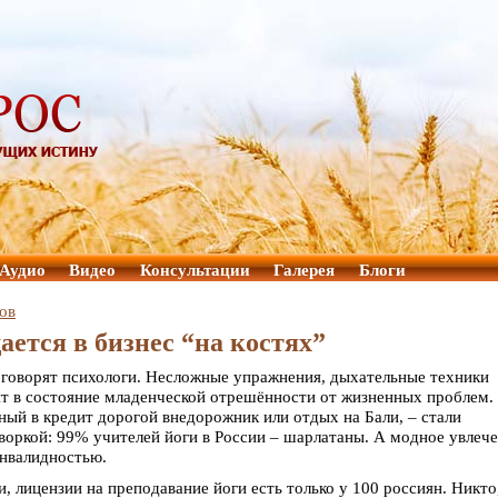
Аудио
Видео
Консультации
Галерея
Блоги
ов
ается в бизнес “на костях”
, говорят психологи. Несложные упражнения, дыхательные техники
ят в состояние младенческой отрешённости от жизненных проблем.
нный в кредит дорогой внедорожник или отдых на Бали, – стали
оворкой: 99% учителей йоги в России – шарлатаны. А модное увлеч
инвалидностью.
 лицензии на преподавание йоги есть только у 100 россиян. Никто