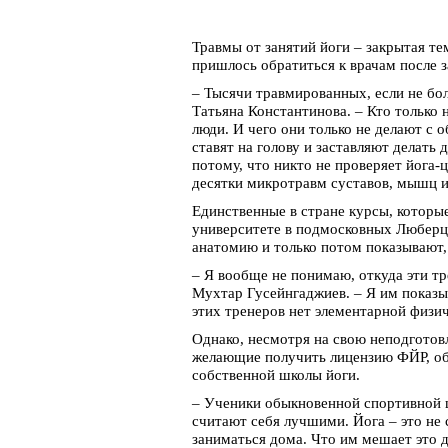
Травмы от занятий йоги – закрытая те
пришлось обратиться к врачам после з
– Тысячи травмированных, если не бо
Татьяна Константинова. – Кто только 
люди. И чего они только не делают с 
ставят на голову и заставляют делать
потому, что никто не проверяет йога-ц
десятки микротравм суставов, мышц и 
Единственные в стране курсы, которы
университете в подмосковных Люберца
анатомию и только потом показывают, 
– Я вообще не понимаю, откуда эти тр
Мухтар Гусейнгаджиев. – Я им показы
этих тренеров нет элементарной физи
Однако, несмотря на свою неподготовл
желающие получить лицензию ФЙР, об
собственной школы йоги.
– Ученики обыкновенной спортивной ш
считают себя лучшими. Йога – это не 
заниматься дома. Что им мешает это д