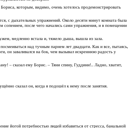
 Бориса, которым, видимо, очень хотелось продемонстрировать
ится, с дыхательных упражнений. Около десяти минут комната была
 сопением, после чего начались сами упражнения, и в помещении
жем, медленно встала и, тяжело дыша, вышла из зала.
 посмеиваться над тучным парнем лет двадцати. Как и все, пытаясь
оги, он заваливался на бок, чем вызывал искреннюю радость у
ну! – сказал ему Борис. – Тяни спину, Гуддини!.. Ладно, хватит,
ущённо сказал он, когда я подошёл к нему после занятия.
ение йогой потребностью людей избавиться от стресса, банальной