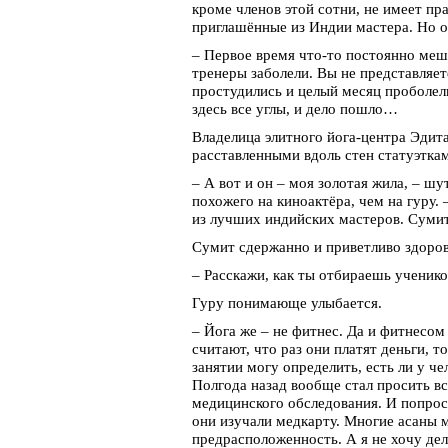
кроме членов этой сотни, не имеет пр
приглашённые из Индии мастера. Но о
– Первое время что-то постоянно меш
тренеры заболели. Вы не представляет
простудились и целый месяц проболели
здесь все углы, и дело пошло…
Владелица элитного йога-центра Эдит
расставленными вдоль стен статуэтка
– А вот и он – моя золотая жила, – ш
похожего на киноактёра, чем на гуру. 
из лучших индийских мастеров. Сумит
Сумит сдержанно и приветливо здоров
– Расскажи, как ты отбираешь ученико
Гуру понимающе улыбается.
– Йога же – не фитнес. Да и фитнесо
считают, что раз они платят деньги, 
занятии могу определить, есть ли у ч
Полгода назад вообще стал просить в
медицинского обследования. И попрос
они изучали медкарту. Многие асаны м
предрасположенность. А я не хочу де