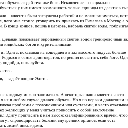
ава обучать людей технике йоги. Исключение – специально
бучаться у них имеют возможность только единицы из десятков тыс
ало – клиенты были загружены работой и не могли заниматься, пот
е, чего мне стоило уговорить их приехать из Гималаев в Москву, а 
. В конце концов, пошла в церковь, набрала святой воды, побрызга
а Диланян показывает окроплённый святой водой тренировочный за
ми индийских богов и курительницами.
утит Эдита, показывая на вошедшего в зал высокого индуса, больше
– Родился в семье аристократов, но решил посвятить себя йоге. Од
, подойди, пожалуйста.
ается.
в, – задаёт вопрос Эдита.
м не каждому можно заниматься. А некоторые наши клиенты часто
то я их в любом случае должен обучать. Но я по первым движениям н
еловека проблемы с позвоночником или суставами, и часто отказыва
сех желающих у меня учиться приносить с собой заключение
ил Эдиту пригласить к нам высококвалифицированных врачей, что
огут спровоцировать болезни внутренних органов, если есть
лать людей инвалидами.