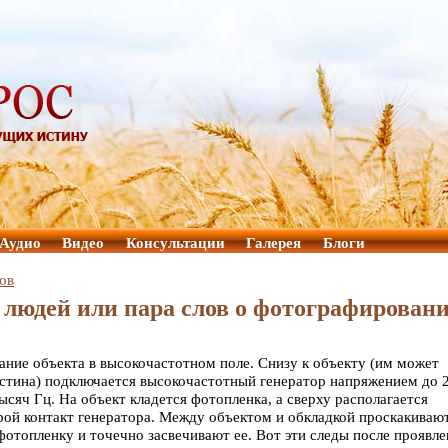
Аудио
Видео
Консультации
Галерея
Блоги
ов
 людей или пара слов о фотографирован
ние объекта в высокочастотном поле. Снизу к объекту (им может
ластина) подключается высокочастотный генератор напряжением до 
ысяч Гц. На объект кладется фотопленка, а сверху располагается
орой контакт генератора. Между объектом и обкладкой проскакиваю
отопленку и точечно засвечивают ее. Вот эти следы после проявле