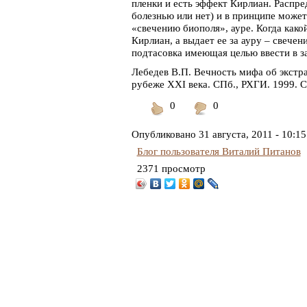
пленки и есть эффект Кирлиан. Распре
болезнью или нет) и в принципе может
«свечению биополя», ауре. Когда как
Кирлиан, а выдает ее за ауру – свече
подтасовка имеющая целью ввести в 
Лебедев В.П. Вечность мифа об экстр
рубеже XXI века. СПб., РХГИ. 1999. С
0
0
Понравилось
Не
понравилось
Опубликовано
31 августа, 2011 - 10:15
Блог пользователя Виталий Питанов
2371 просмотр