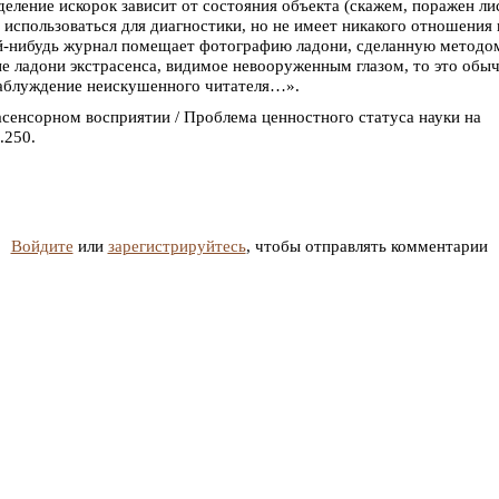
деление искорок зависит от состояния объекта (скажем, поражен ли
 использоваться для диагностики, но не имеет никакого отношения 
ой-нибудь журнал помещает фотографию ладони, сделанную методо
ние ладони экстрасенса, видимое невооруженным глазом, то это обы
заблуждение неискушенного читателя…».
асенсорном восприятии / Проблема ценностного статуса науки на
.250.
Войдите
или
зарегистрируйтесь
, чтобы отправлять комментарии