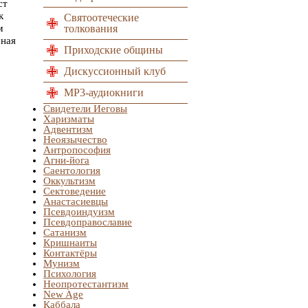
ст
к
Святоотеческие
м
толкования
чная
Приходские общины
Дискуссионный клуб
MP3-аудиокниги
Свидетели Иеговы
Харизматы
Адвентизм
Неоязычество
Антропософия
Агни-йога
Саентология
Оккультизм
Сектоведение
Анастасиевцы
Псевдоиндуизм
Псевдоправославие
Сатанизм
Кришнаиты
Контактёры
Мунизм
Психология
Неопротестантизм
New Age
Каббала