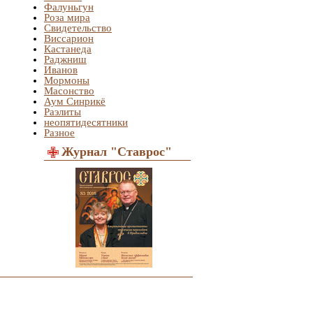
Фалуньгун
Роза мира
Свидетельство
Виссарион
Кастанеда
Раджниш
Иванов
Мормоны
Масонство
Аум Синрикё
Раэлиты
неопятидесятники
Разное
Журнал "Ставрос"