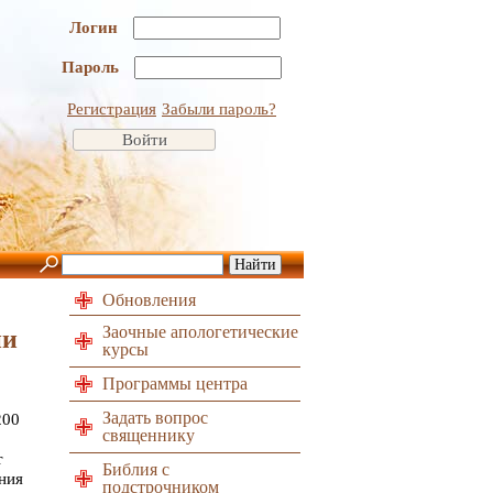
Логин
Пароль
Регистрация
Забыли пароль?
Обновления
Заочные апологетические
ии
курсы
Программы центра
Задать вопрос
200
священнику
т
Библия с
ния
подстрочником