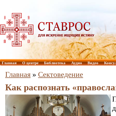
Главная
О центре
Библиотека
Аудио
Видео
Консу
Главная
»
Сектоведение
Как распознать «правосла
д