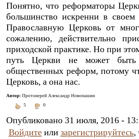
Понятно, что реформаторы Церкв
большинство искренни в своем 
Православную Церковь от мног
сожалению, действительно пр
приходской практике. Но при это
путь Церкви не может быть
общественных реформ, потому чт
Церковь, а она нас.
Автор:
Протоиерей Александр Новопашин
5
0
Понравилось
Не
понравилось
Опубликовано
31 июля, 2016 - 13
Войдите
или
зарегистрируйтесь
,