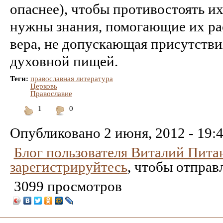
опаснее), чтобы противостоять и
нужны знания, помогающие их рас
вера, не допускающая присутствия
духовной пищей.
Теги:
православная литература
Церковь
Православие
1
0
Понравилось
Не
понравилось
Опубликовано
2 июня, 2012 - 19:
Блог пользователя Виталий Пита
зарегистрируйтесь
, чтобы отправ
3099 просмотров