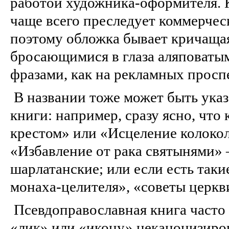
работой художника-оформителя. 
чаще всего преследует коммерчес
поэтому обложка бывает кричащая
бросающимися в глаза аляповаты
фразами, как на рекламных просп
В названии тоже может быть указ
книги: например, сразу ясно, что
крестом» или «Исцеление колоко
«Избавление от рака святынями» 
шарлатанские; или если есть таки
монаха-целителя», «советы церкв
Псевдоправославная книга часто 
«лик» или «икону» неканонизиро