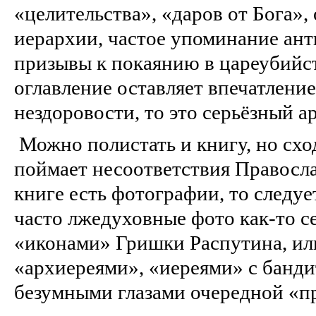
«целительства», «даров от Бога»
иерархии, частое упоминание анти
призывы к покаянию в цареубийст
оглавление оставляет впечатлени
нездоровости, то это серьёзный а
Можно полистать и книгу, но схо
поймает несоответствия Правосл
книге есть фотографии, то следуе
часто лжедуховные фото как-то с
«иконами» Гришки Распутина, и
«архиереями», «иереями» с банд
безумными глазами очередной «п