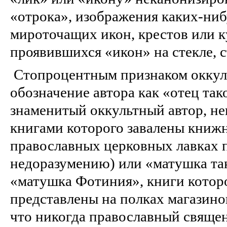
«отрока», изображения каких-ниб
мироточащих икон, крестов или к
проявившихся «икон» на стекле, с
Стопроцентным признаком оккуль
обозначение автора как «отец так
знаменитый оккультный автор, не
книгами которого завалены книжн
православных церковных лавках 
недоразумению) или «матушка так
«матушка Фотиния», книги котор
представлены на полках магазино
что никогда православный свяще