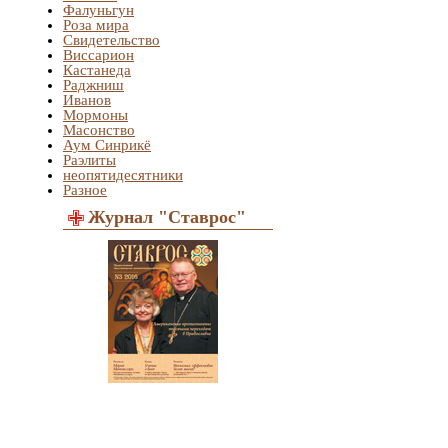
Фалуньгун
Роза мира
Свидетельство
Виссарион
Кастанеда
Раджниш
Иванов
Мормоны
Масонство
Аум Синрикё
Раэлиты
неопятидесятники
Разное
Журнал "Ставрос"