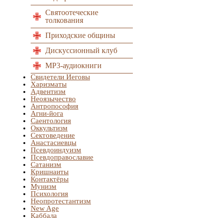
Святоотеческие
толкования
Приходские общины
Дискуссионный клуб
MP3-аудиокниги
Свидетели Иеговы
Харизматы
Адвентизм
Неоязычество
Антропософия
Агни-йога
Саентология
Оккультизм
Сектоведение
Анастасиевцы
Псевдоиндуизм
Псевдоправославие
Сатанизм
Кришнаиты
Контактёры
Мунизм
Психология
Неопротестантизм
New Age
Каббала