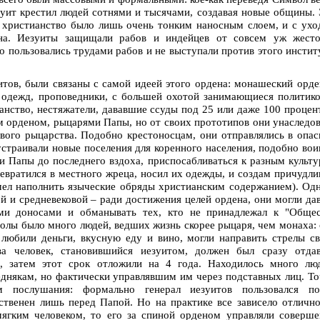
зуит крестил людей сотнями и тысячами, создавая новые общины.
 христианство было лишь очень тонким наносным слоем, и с ух
на. Иезуиты защищали рабов и индейцев от совсем уж жесто
о пользовались трудами рабов и не выступали против этого инстит
тов, были связаны с самой идеей этого ордена: монашеский орде
 одежд, проповедники, с большей охотой занимающиеся политик
нство, нестяжатели, дававшие ссуды под 25 или даже 100 процен
м орденом, рыцарями Папы, но от своих прототипов они унаследо
ового рыцарства. Подобно крестоносцам, они отправлялись в опа
устраивали новые поселения для коренного населения, подобно во
и Папы до последнего вздоха, приспосабливаться к разным культ
евратился в местного жреца, носил их одежды, и создам причудл
мел наполнить языческие обряды христианским содержанием). Од
й и средневековой – ради достижения целей ордена, они могли да
ыми доносами и обманывать тех, кто не принадлежал к "Общес
олы было много людей, ведших жизнь скорее рыцаря, чем монаха:
любили деньги, вкусную еду и вино, могли направить стрелы с
ва человек, становившийся иезуитом, должен был сразу отдав
, затем этот срок отложили на 4 года. Находилось много люд
някам, но фактически управлявшим им через подставных лиц. Т
 послушания: формально генерал иезуитов пользовался по
ственен лишь перед Папой. Но на практике все зависело отличн
мягким человеком, то его за спиной орденом управляли соверш