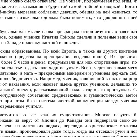
, мне можно смело отвечать: "Не убивал", подразумевая под этим, ч
ь моего высказывания и будет той самой "тайной оговоркой". Бога
-нибудь мерзавец соблазнил девушку, обещая на ней жениться, т
рестьянка изначально должна была понимать, что дворянин на не
буквальном смысле слова превращала отцов-иезуитов в завсегда
ров, однако ученики Игнатия Лойолы сделали и полезные вещи св
на Западе практику частной исповеди.
тским образованием. По всей Европе, а также на других контине
платно (средства на преподавание выделял орден). Их превосх
 более 5 часов в день), придумывали для них спортивные игры, п
 за счастье отдать свое чадо иезуитам. Всего через несколько мес
 латынью, а мать – прекрасными манерами и умением держать себ
тало ябедничество. Например, ученик, говоривший в школе на ро
я от наказания, если назовет имена других учеников, делавших т
альный опекун, рассказывающий начальству о его проступках. 
ричудливому сочетанию средневековых и гуманистических мето
о при этом была система жесткой конкуренции между ученика
современные учителя.
 иезуитов во все века их существования. Многие иезуиты б
иками за веру: от Японии до Канады они подвергали свою жи
е реки на маленьких лодках, переводили христианские молитв
ти языки, проповедовали даже тогда, когда им отсекали руки и но
всего были массовыми и формальными: кое-как переведя Символ в