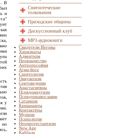
. В
Святоотеческие
 был
толкования
нь и
уса"
Приходские общины
зуит
 как
Дискуссионный клуб
ожно
MP3-аудиокниги
ска,
ожно
Свидетели Иеговы
имн
Харизматы
Адвентизм
рупа
Неоязычество
ятой
Антропософия
воих
Агни-йога
Саентология
Оккультизм
асть
Сектоведение
атия
Анастасиевцы
ьно
Псевдоиндуизм
Псевдоправославие
тов,
Сатанизм
ак у
Кришнаиты
ами.
Контактёры
огли
Мунизм
лает
Психология
Неопротестантизм
, но
New Age
ясь,
Каббала