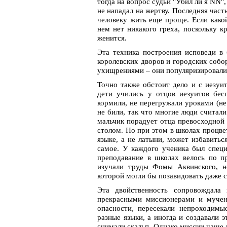
тогда на вопрос судьи "Убил ли я NN"
не нападал на жертву. Последняя част
человеку жить еще проще. Если какой
нем нет никакого греха, поскольку к
женится.
Эта техника построения исповеди в 
королевских дворов и городских собо
ухищрениями – они популяризировали 
Точно также обстоит дело и с иезуи
дети учились у отцов иезуитов бес
кормили, не перегружали уроками (не
не били, так что многие люди считали
мальчик порадует отца превосходной
столом. Но при этом в школах процве
языке, а не латыни, может избавитьс
самое. У каждого ученика был специ
преподавание в школах велось по п
изучали труды Фомы Аквинского, н
которой могли бы позавидовать даже 
Эта двойственность сопровождала
прекрасными миссионерами и мучен
опасности, пересекали непроходимы
разные языки, а иногда и создавали э
снимали скальп. Однако миссии чаще 