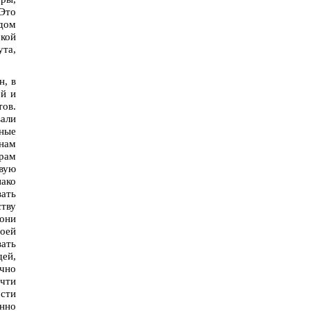
 Это
одом
кой
ута,
н, в
ой и
тов.
вали
сные
инам
урам
ивую
нако
вать
тву
 они
воей
ать
ей,
очно
чти
ости
енно