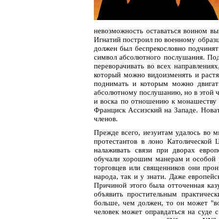
невозможность оставаться воином вы
Игнатий построил по военному образц
должен был беспрекословно подчинят
символ абсолютного послушания. Под
переворачивать во всех направлениях
который можно видоизменять и растяг
поднимать и которым можно двигать
абсолютному послушанию, но в этой 
и воска по отношению к монашеству 
Франциск Ассизский на Западе. Новат
членов.
Прежде всего, иезуитам удалось во 
протестантов в лоно Католической 
налаживать связи при дворах европ
обучали хорошим манерам и особой р
торговцев или священников они прон
народа, так и у знати. Даже европей
Причиной этого была отточенная каз
объявить простительным практическ
больше, чем должен, то он может "во
человек может оправдаться на суде 