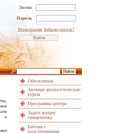
Логин
Пароль
Регистрация
Забыли пароль?
Обновления
Заочные апологетические
курсы
ека,
Программы центра
кое
ыли
Задать вопрос
а и
священнику
Библия с
авал
подстрочником