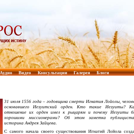
Аудио
Видео
Консультации
Галерея
Блоги
31 июля 1556 года – годовщина смерти Игнатия Лойолы, челов
основавшего Иезуитский орден. Кто такие Иезуиты? Ка
отношение их орден имел к рыцарям и почему Иезуиты б
хорошими миссионерами? Об этом заметка публицист
историка Андрея Зайцева.
С самого начала своего существования Игнатий Лойола созд