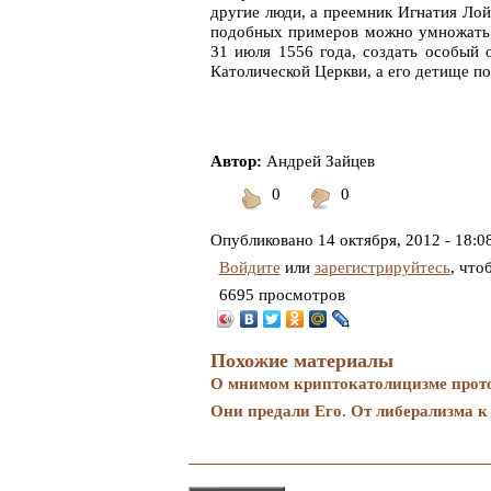
другие люди, а преемник Игнатия Ло
подобных примеров можно умножать д
31 июля 1556 года, создать особый
Католической Церкви, а его детище п
Автор:
Андрей Зайцев
0
0
Понравилось
Не
понравилось
Опубликовано
14 октября, 2012 - 18:0
Войдите
или
зарегистрируйтесь
, что
6695 просмотров
Похожие материалы
О мнимом криптокатолицизме прото
Они предали Его. От либерализма к