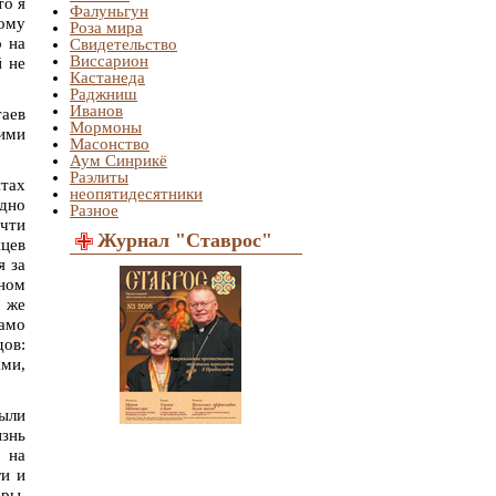
то я
Фалуньгун
тому
Роза мира
о на
Свидетельство
Виссарион
й не
Кастанеда
Раджниш
Иванов
таев
Мормоны
оими
Масонство
Аум Синрикё
Раэлиты
нтах
неопятидесятники
одно
Разное
очти
Журнал "Ставрос"
яцев
я за
дном
о же
Само
дов:
ми,
ыли
знь
ы на
ги и
еры,