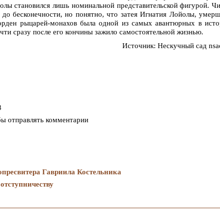
йолы становился лишь номинальной представительской фигурой. Ч
о бесконечности, но понятно, что затея Игнатия Лойолы, умер
 орден рыцарей-монахов была одной из самых авантюрных в ист
очти сразу после его кончины зажило самостоятельной жизнью.
Источник: Нескучный сад nsa
8
бы отправлять комментарии
пресвитера Гавриила Костельника
 отступничеству