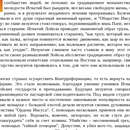
сообщество людей, не похожих на традиционное монашество
молодости Игнатий был рыцарем, вел весьма свободную жизнь,
ранен, и в результате неудачного лечения прихрамывал. Болез
звали в его душе серьезный жизненный кризис, и "Общество Иис
у: во главе иезуитов стоял генерал, подчиняющийся лишь Папе, ие
ься старшим. Игнатий Лойола приводит знаменитый образ трупа,
чиненный должен повиноваться старшему, "как труп, который м
, как палка, которая повинуется всякому движению, как шар из во
ивать во всех направлениях; как маленькое распятие, которое м
 как угодно". Иезуитам слишком часто ставили в вину этот г
части своих размышлений Лойола абсолютно традиционен: образ т
использовали египетские отшельники на Востоке и, например, св
орство иезуитов проявлялось в том, для чего они использовали с
многих странах осуществить Контрреформацию, то есть вернуть ч
Церкви. Это стало возможным, благодаря умению учеников Игн
ейских государств и преподаванию. Будущих иезуитов специал
азновидности пастырской снисходительности. Под видом студен
икали в нужное место и постепенно завоевывали популярность к
ские монархи с большой охотой делали иезуитов своими духовник
уистика "Ордена Иисуса". С помощью нескольких приемов они м
и любой грех. Воровать, конечно, нехорошо, но если слуга де
знаградить" себя за счет хозяина. Убийство – несомненный грех
с помощью "тайной оговорки". Допустим, я убил кого-то, защища