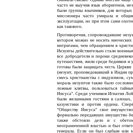
часто не выучив язык аборигенов, ие
были группы язычников, для которых
миссионера часто умирала и общи
эксплуатации, но при этом сами охотн
как такового.
Противоречия, сопровождавшие иезуи
котором можно не носить иноческих
интригами, чем обращением в христиа
Иезуиты действительно стали военны
все добродетели и пороки средневек
путешествия, жили среди бедняков и 
готовы были защищать честь Церкви 
(иезуит, проповедовавший в Индии пр
смесь христианства с индуизмом, су
мораль иезуитов также было сословно
ложные клятвы, пользоваться тайн
Иисуса". Среди учеников Игнатия Лой
были желанными гостями в салонах, 
казуистики и против ордена. Спер
"Обществу Иисуса" свое имущество
формально передавших имущество бед
также обстояло дело и с обетом
неограниченной властью и был ответ
генерала. Если он был слабым или 