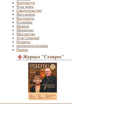
Фалуньгун
Роза мира
Свидетельство
Виссарион
Кастанеда
Раджниш
Иванов
Мормоны
Масонство
Аум Синрикё
Раэлиты
неопятидесятники
Разное
Журнал "Ставрос"