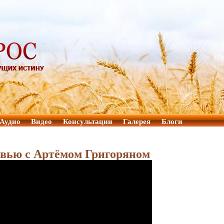
Аудио
Видео
Консультации
Галерея
Блоги
рвью с Артёмом Григоряном