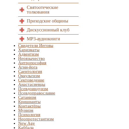
Святоотеческие
толкования
Приходские общины
Дискуссионный клуб
MP3-аудиокниги
Свидетели Иеговы
Харизматы
Адвентизм
Неоязычество
Антропософия
Агни-йога
Саентология
Оккультизм
Сектоведение
Анастасиевцы
Псевдоиндуизм
Псевдоправославие
Сатанизм
Кришнаиты
Контактёры
Мунизм
Психология
Неопротестантизм
New Age
Каббала