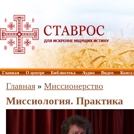
Главная
О центре
Библиотека
Аудио
Видео
Консу
Главная
»
Миссионерство
Миссиология. Практика