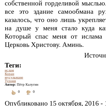
собственной горделивой мыслью.
все это здание самообмана ру
казалось, что оно лишь укрепляе
на душе у меня стало куда как
Который спас меня от ислама
Церковь Христову. Аминь.
Источн
Теги:
ислам
Коран
мусульмане
Турция
Автор:
Пётр Калугин
0
0
Понравилось
Не
понравилось
Опубликовано
15 октября, 2016 - 