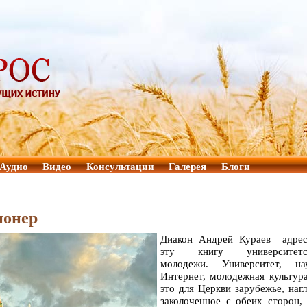
Аудио
Видео
Консультации
Галерея
Блоги
ионер
Диакон Андрей Кураев адрес
эту книгу университетс
молодежи. Университет, нау
Интернет, молодежная культу
это для Церкви зарубежье, наг
заколоченное с обеих сторон,