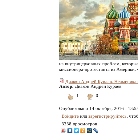
из внутрицерковных проблем, которые
миссионера-протестанта из Америки, 
Диакон Андрей Кураев. Неамерика
Автор:
Диакон Андрей Кураев
1
0
Понравилось
Не
понравилось
Опубликовано
14 октября, 2016 - 13:5
Войдите
или
зарегистрируйтесь
, что
3338 просмотров