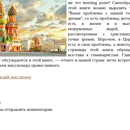
же это meeting point? Своеобр
этой книги можно выразить т
"Ваши проблемы с нашей то
зрения", то есть проблемы, кот
есть в жизни и в мыс
нецерковных людей,
рассмотренные с христианс
точки зрения. Впрочем, в Це
есть и свои проблемы, а некот
страницы этой книги обращ
все-таки к семинаристам. Гла
 обсуждаются в этой книге, — отчего в нашей стране легче встре
чем миссионера православного.
нский миссионер
5
бы отправлять комментарии