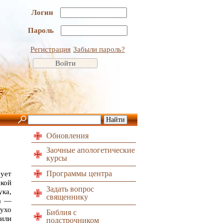
Логин
Пароль
Регистрация
Забыли пароль?
Обновления
Заочные апологетические
курсы
Программы центра
ует
кой
Задать вопрос
ка,
священнику
ра —
лухо
Библия с
 или
подстрочником