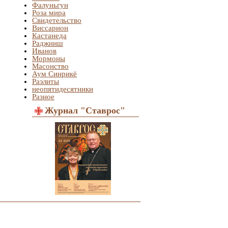
Фалуньгун
Роза мира
Свидетельство
Виссарион
Кастанеда
Раджниш
Иванов
Мормоны
Масонство
Аум Синрикё
Раэлиты
неопятидесятники
Разное
Журнал "Ставрос"