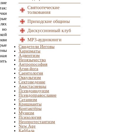
азие
Святоотеческие
ак:
толкования
чки
орые
Приходские общины
лях
 но
Дискуссионный клуб
кой
MP3-аудиокниги
ркви
орые
Свидетели Иеговы
ены
Харизматы
Адвентизм
вная
Неоязычество
тить
Антропософия
Агни-йога
Саентология
Оккультизм
Сектоведение
Анастасиевцы
Псевдоиндуизм
Псевдоправославие
Сатанизм
Кришнаиты
Контактёры
Мунизм
Психология
Неопротестантизм
New Age
Каббала