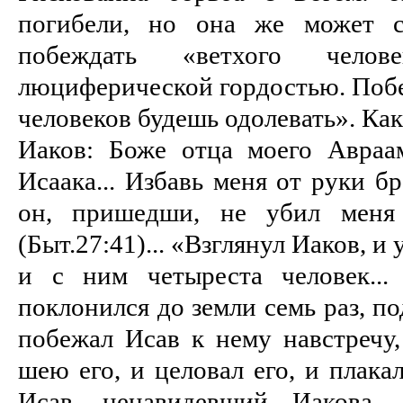
погибели, но она же может с
побеждать «ветхого челове
люциферической гордостью. Побеж
человеков будешь одолевать». Ка
Иаков: Боже отца моего Авраа
Исаака... Избавь меня от руки б
он, пришедши, не убил меня
(Быт.27:41)... «Взглянул Иаков, и 
и с ним четыреста человек...
поклонился до земли семь раз, по
побежал Исав к нему навстречу,
шею его, и целовал его, и плака
Исав, ненавидевший Иакова, 