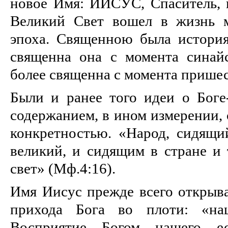
новое Имя: ИИСУС, Спаситель
Великий Свет вошел в жизнь м
эпоха. Священною была истори
священна она с момента синайс
более священна с момента пришес
Были и ранее того идеи о Боге
содержанием, в ином измерении,
конкретностью. «Народ, сидящий
великий, и сидящим в стране и 
свет» (Мф.4:16).
Имя Иисус прежде всего открыва
прихода Бога во плоти: «наш
Восприятие Богом нашего ес