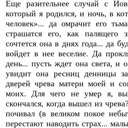
Еще разительнее случай с Иов
который я родился, и ночь, в ко
человек»... да омрачит его тьма
страшатся его, как палящего з
сочтется она в днях года... да б
войдет в нее веселие. Да прок
день... пусть ждет она света, и 
увидит она ресниц денницы за
дверей чрева матери моей и со
моих. Для чего не умер я, вы
скончался, когда вышел из чрева?
почивал (в великом покое небыт
перестают наводить страх... мал