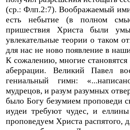
(ср.: Флп.2:7). Воображаемый им
есть небытие (в полном смыс
пришествия Христа были умы,
увлекательные теории о таком о
для нас не ново появление в наш
К сожалению, многие становятся
аберрации. Великий Павел во
гениальный гимн: «...написа
мудрецов, и разум разумных отверг
было Богу безумием проповеди с
иудеи требуют чудес, и еллин
проповедуем Христа распятого, дл