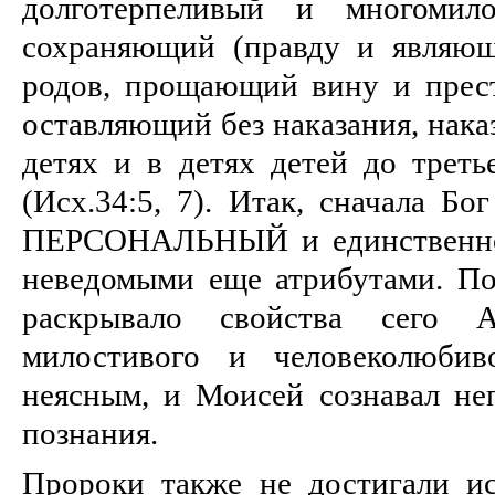
долготерпеливый и многомил
сохраняющий (правду и являющ
родов, прощающий вину и прест
оставляющий без наказания, нак
детях и в детях детей до треть
(Исх.34:5, 7). Итак, сначала Б
ПЕРСОНАЛЬНЫЙ и единственн
неведомыми еще атрибутами. П
раскрывало свойства сего
милостивого и человеколюби
неясным, и Моисей сознавал не
познания.
Пророки также не достигали и