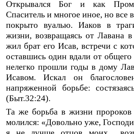
Открывался Бог и как Промыс
Спаситель и многое иное, но все 
покрыто вуалью. Иаков в траг
жизни, возвращаясь от Лавана в
жил брат его Исав, встречи с ко
оставшись один вдали от общего 
нелегко прошли годы в дому Лав
Исавом. Искал он благослов
напряженной борьбе: состязая
(Быт.32:24).
Та же борьба в жизни пророко
молился: «Довольно уже, Господи
я не лучше отцов моих... воз