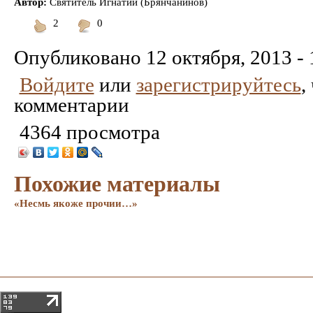
Автор:
Святитель Игнатий (Брянчанинов)
2
0
Понравилось
Не
понравилось
Опубликовано
12 октября, 2013 - 
Войдите
или
зарегистрируйтесь
,
комментарии
4364 просмотра
Похожие материалы
«Несмь якоже прочии…»