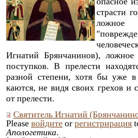
опасное и
страсти г
ложное д
"повре
человечес
Игнатий Брянчанинов), ложное
поступков. В прелести находят
разной степени, хотя бы уже в
каются, не видя своих грехов и 
от прелести.
Святитель Игнатий (Брянчанино
Please
войдите
or
регистрирация
t
Апологетика
.