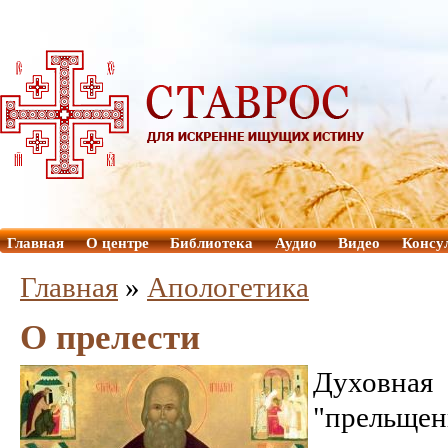
Главная
О центре
Библиотека
Аудио
Видео
Консу
Главная
»
Aпологетика
О прелести
Духовная
"прельщен