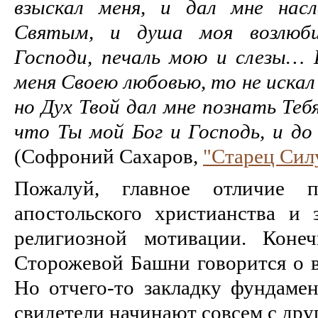
взыскал меня, и дал мне нас
Святым, и душа моя возлюби
Господи, печаль мою и слезы… 
меня Своею любовью, то не искал 
но Дух Твой дал мне познать Теб
что Ты мой Бог и Господь, и до 
(Софроний Сахаров,
"Старец Сил
Пожалуй, главное отличие пс
апостольского христианства и 
религиозной мотивации. Коне
Сторожевой Башни говорится о в
Но отчего-то закладку фундамен
свидетели начинают совсем с др