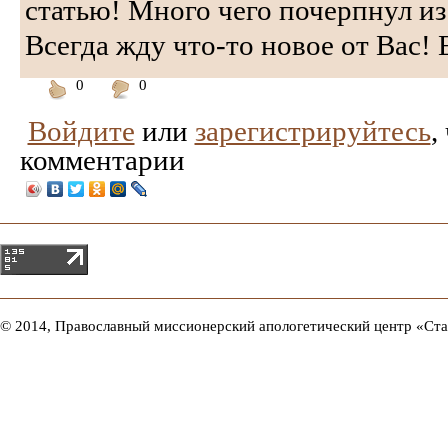
статью! Много чего почерпнул из
Всегда жду что-то новое от Вас! 
0
0
Понравилось
Не
Войдите
или
зарегистрируйтесь
,
понравилось
комментарии
© 2014, Православный миссионерский апологетический центр «Ст