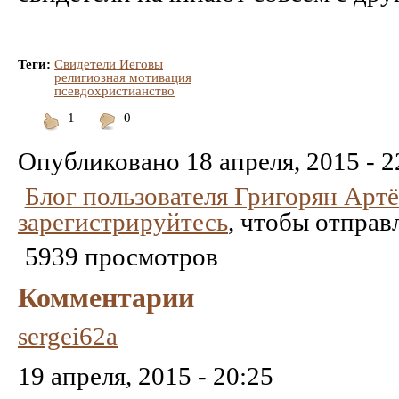
Теги:
Свидетели Иеговы
религиозная мотивация
псевдохристианство
1
0
Понравилось
Не
понравилось
Опубликовано
18 апреля, 2015 - 2
Блог пользователя Григорян Арт
зарегистрируйтесь
, чтобы отправ
5939 просмотров
Комментарии
sergei62a
19 апреля, 2015 - 20:25