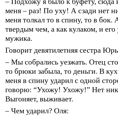
– Подхожу я было к буфету, сюда в
меня – раз! По уху! А сзади нет н
меня толкал то в спину, то в бок. 
твердым чем, а как кулаком, и его
мужика.
Говорит девятилетняя сестра Юры
– Мы собрались уезжать. Отец стоя
то брюки забыла, то деньги. В ку
меня в спину ударил с одной стор
говорю: “Ухожу! Ухожу!” Нет нико
Выгоняет, выживает.
– Чем ударил? Оля: