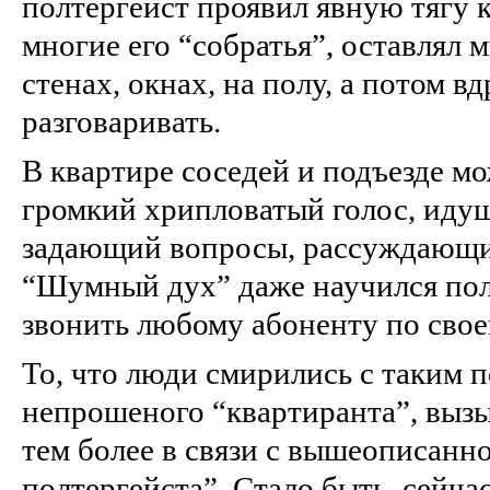
полтергейст проявил явную тягу к
многие его “собратья”, оставлял 
стенах, окнах, на полу, а потом вд
разговаривать.
В квартире соседей и подъезде м
громкий хрипловатый голос, идущ
задающий вопросы, рассуждающи
“Шумный дух” даже научился пол
звонить любому абоненту по сво
То, что люди смирились с таким 
непрошеного “квартиранта”, вызы
тем более в связи с вышеописанн
полтергейста”. Стало быть, сейчас