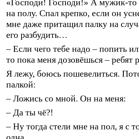
«Господи! Господи!» А мужик‑то 
на полу. Спал крепко, если он усн
мне даже притащил палку на случ
его разбудить…
– Если чего тебе надо – попить ил
то пока меня дозовёшься – ребят 
Я лежу, боюсь пошевелиться. Пот
палкой:
– Ложись со мной. Он на меня:
– Да ты чё?!
– Ну тогда стели мне на пол, я с т
одна.