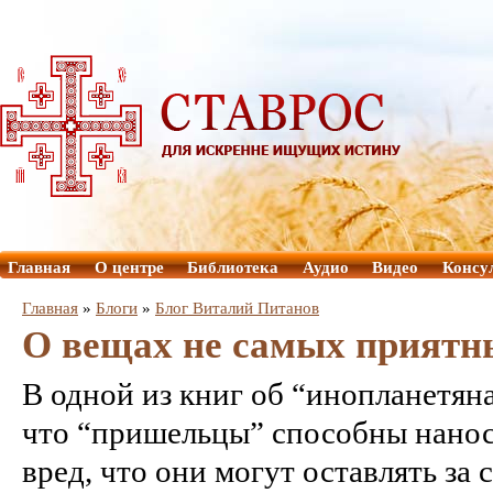
Главная
О центре
Библиотека
Аудио
Видео
Консу
Главная
»
Блоги
»
Блог Виталий Питанов
О вещах не самых приятны
В одной из книг об “инопланетяна
что “пришельцы” способны нано
вред, что они могут оставлять за