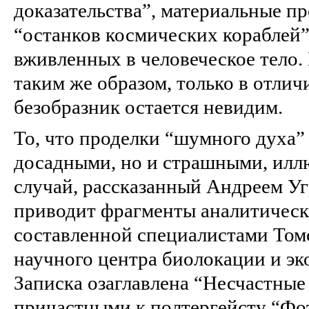
доказательства”, материальные п
“останков космических кораблей”
вживленных в человеческое тело.
таким же образом, только в отлич
безобразник остается невидим.
То, что проделки “шумного духа” 
досадными, но и страшными, ил
случай, рассказанный Андреем У
приводит фрагменты аналитическ
составленной специалистами Том
научного центра биолокации и эк
Записка озаглавлена “Несчастные
причастными к полтергейсту “Фо