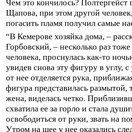
Чем это кончилось? Полтергейст 
Щапова, при этом другой челове
погасить пламя получил самые на
“В Кемерове хозяйка дома, – расс
Горбовский, – несколько раз тож
человека, проснулась как‑то ночью
увидев снова эту фигуру в углу, с
от нее отделяется рука, приближая
фигура представилась размытой, т
жена, виделась четко. Приблизивш
схватила ее за горло и стала души
освободиться от руки, звать на по
Утром на шее у нее оказались сле