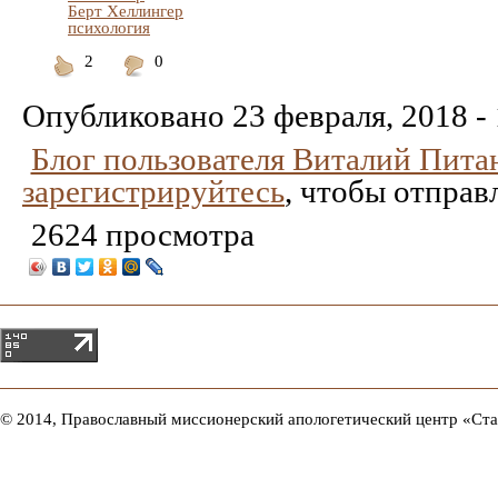
Берт Хеллингер
психология
2
0
Понравилось
Не
понравилось
Опубликовано
23 февраля, 2018 -
Блог пользователя Виталий Пита
зарегистрируйтесь
, чтобы отправ
2624 просмотра
© 2014, Православный миссионерский апологетический центр «Ст