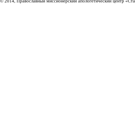
© 2014, Православный миссионерский апологетический центр «Ст