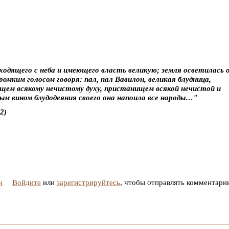
 сходящего с неба и имеющего власть великую; земля осветилась 
громким голосом говоря: пал, пал Вавилон, великая блудница,
щем всякому нечистому духу, пристанищем всякой нечистой и
м вином блудодеяния своего она напоила все народы…"
2)
н
Войдите
или
зарегистрируйтесь
, чтобы отправлять комментари