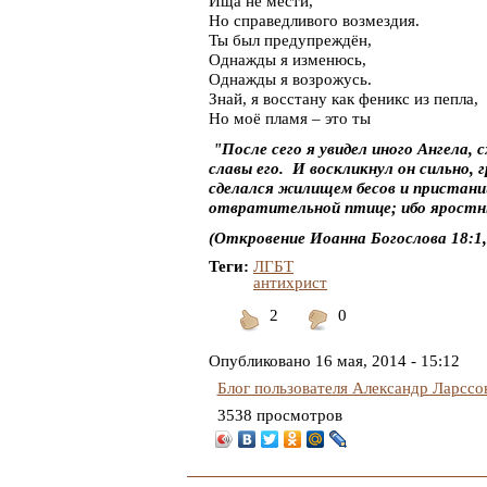
Ища не мести,
Но справедливого возмездия.
Ты был предупреждён,
Однажды я изменюсь,
Однажды я возрожусь.
Знай, я восстану как феникс из пепла,
Но моё пламя – это ты
"После сего я увидел иного Ангела,
славы его. И воскликнул он сильно, 
сделался жилищем бесов и пристани
отвратительной птице; ибо яростны
(Откровение Иоанна Богослова 18:1,
Теги:
ЛГБТ
антихрист
2
0
Понравилось
Не
понравилось
Опубликовано
16 мая, 2014 - 15:12
Блог пользователя Александр Ларссо
3538 просмотров