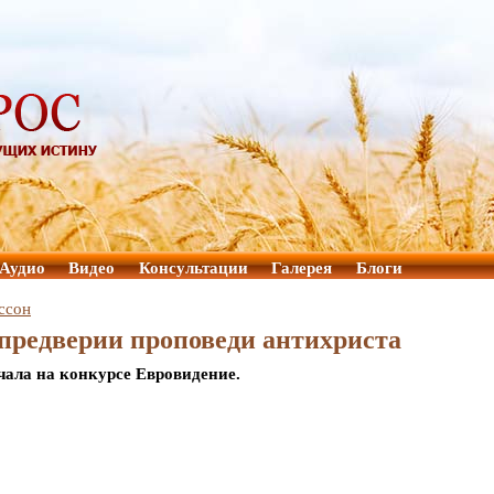
Аудио
Видео
Консультации
Галерея
Блоги
ссон
предверии проповеди антихриста
учала на конкурсе Евровидение.