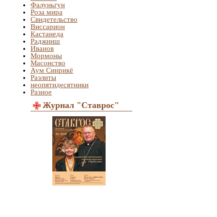
Фалуньгун
Роза мира
Свидетельство
Виссарион
Кастанеда
Раджниш
Иванов
Мормоны
Масонство
Аум Синрикё
Раэлиты
неопятидесятники
Разное
Журнал "Ставрос"