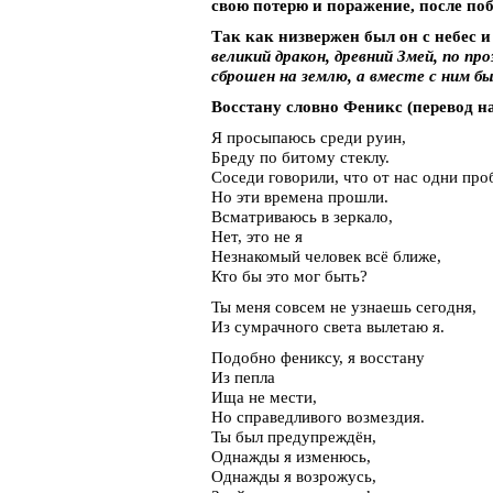
свою потерю и поражение, после по
Так как низвержен был он с небес и
великий дракон, древний Змей, по пр
сброшен на землю, а вместе с ним б
Восстану словно Феникс (перевод н
Я просыпаюсь среди руин,
Бреду по битому стеклу.
Соседи говорили, что от нас одни про
Но эти времена прошли.
Всматриваюсь в зеркало,
Нет, это не я
Незнакомый человек всё ближе,
Кто бы это мог быть?
Ты меня совсем не узнаешь сегодня,
Из сумрачного света вылетаю я.
Подобно фениксу, я восстану
Из пепла
Ища не мести,
Но справедливого возмездия.
Ты был предупреждён,
Однажды я изменюсь,
Однажды я возрожусь,