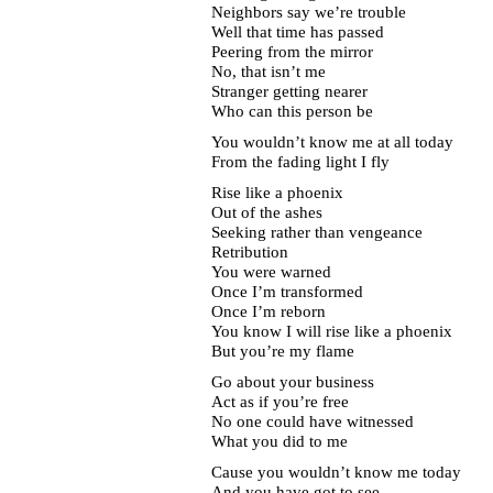
Neighbors say we’re trouble
Well that time has passed
Peering from the mirror
No, that isn’t me
Stranger getting nearer
Who can this person be
You wouldn’t know me at all today
From the fading light I fly
Rise like a phoenix
Out of the ashes
Seeking rather than vengeance
Retribution
You were warned
Once I’m transformed
Once I’m reborn
You know I will rise like a phoenix
But you’re my flame
Go about your business
Act as if you’re free
No one could have witnessed
What you did to me
Cause you wouldn’t know me today
And you have got to see