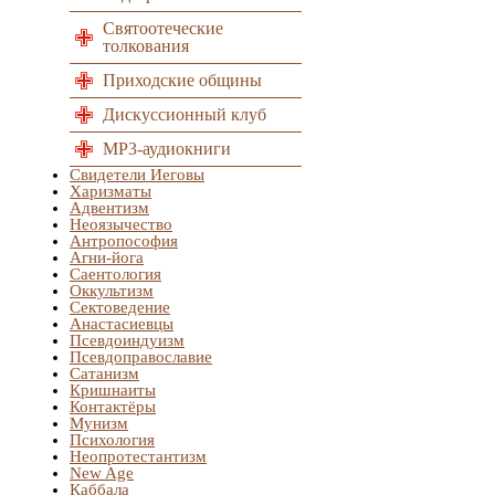
Святоотеческие
толкования
Приходские общины
Дискуссионный клуб
MP3-аудиокниги
Свидетели Иеговы
Харизматы
Адвентизм
Неоязычество
Антропософия
Агни-йога
Саентология
Оккультизм
Сектоведение
Анастасиевцы
Псевдоиндуизм
Псевдоправославие
Сатанизм
Кришнаиты
Контактёры
Мунизм
Психология
Неопротестантизм
New Age
Каббала