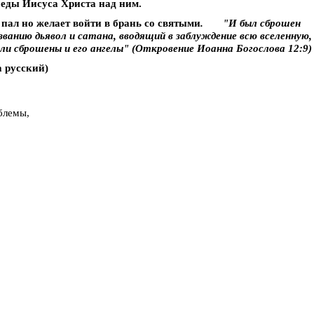
беды Иисуса Христа над ним.
 пал но желает войти в брань со святыми
. "И был сброшен
озванию дьявол и сатана, вводящий в заблуждение всю вселенную
ыли сброшены и его ангелы" (Откровение Иоанна Богослова 12:9)
а русский)
блемы,