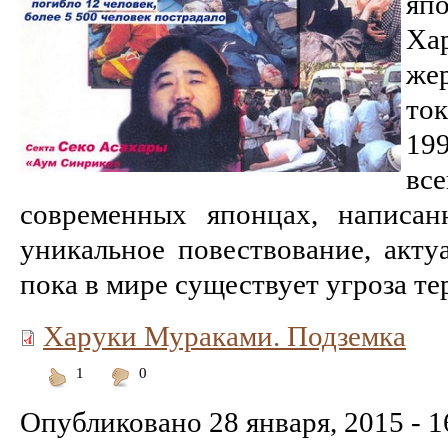
яп
Ха
жер
то
19
вс
современных японцах, написа
уникальное повествование, акту
пока в мире существует угроза т
Харуки Мураками. Подземка
1
0
Понравилось
Не
понравилось
Опубликовано
28 января, 2015 - 1