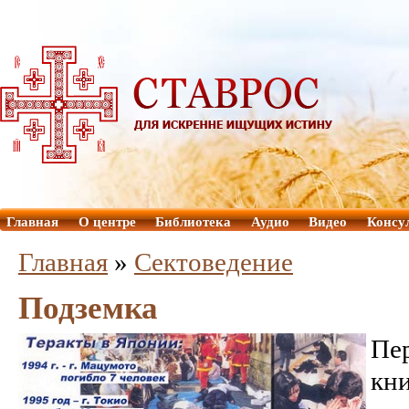
Главная
О центре
Библиотека
Аудио
Видео
Консу
Главная
»
Сектоведение
Подземка
Пе
кн