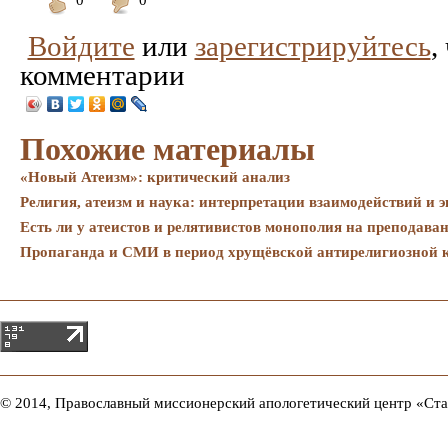
0
0
Понравилось
Не
Войдите
или
зарегистрируйтесь
,
понравилось
комментарии
Похожие материалы
«Новый Атеизм»: критический анализ
Религия, атеизм и наука: интерпретации взаимодействий и 
Есть ли у атеистов и релятивистов монополия на преподава
Пропаганда и СМИ в период хрущёвской антирелигиозной ка
© 2014, Православный миссионерский апологетический центр «Ст