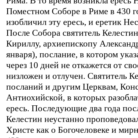
Рима. В то время возникла ересь 
Поместном Соборе в Риме в 430 г
изобличил эту ересь, и еретик Не
После Собора святитель Келестин
Кириллу, архиепископу Александ
января), послание, в котором ука
через 10 дней не откажется от сво
низложен и отлучен. Святитель К
посланий и другим Церквам, Кон
Антиохийской, в которых разобл
ересь. Последующие два года пос
Келестин неустанно проповедова
Христе как о Богочеловеке и мирн