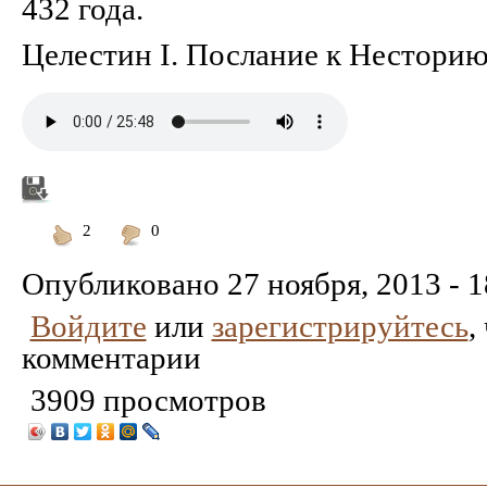
432 года.
Целестин I. Послание к Нестори
2
0
Понравилось
Не
понравилось
Опубликовано
27 ноября, 2013 - 1
Войдите
или
зарегистрируйтесь
,
комментарии
3909 просмотров