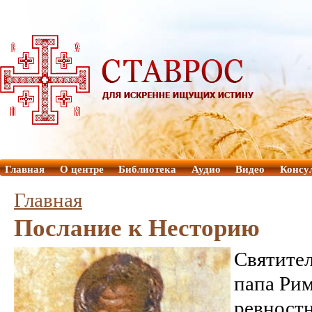
Главная
О центре
Библиотека
Аудио
Видео
Консу
Главная
Послание к Несторию
Святител
папа Рим
ревност