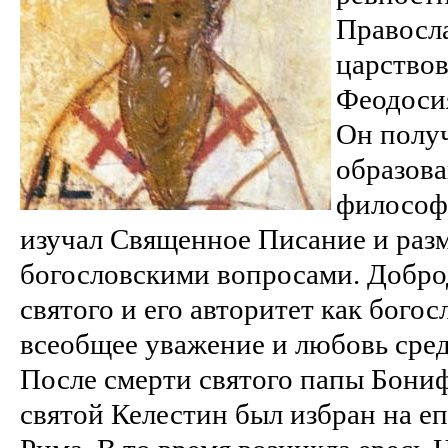
Правосла
царствов
Феодоси
Он полу
образова
философи
изучал Священное Писание и раз
богословскими вопросами. Добро
святого и его авторитет как богос
всеобщее уважение и любовь сред
После смерти святого папы Бониф
святой Келестин был избран на е