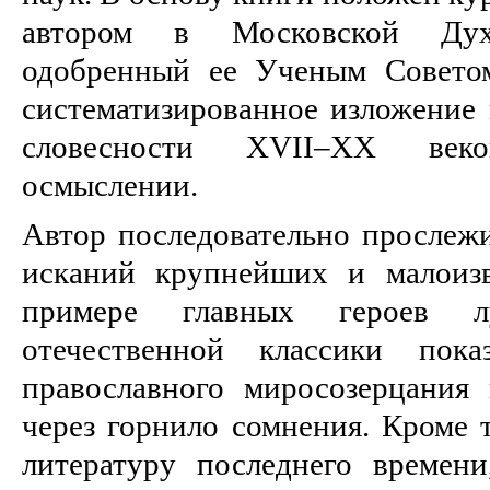
автором в Московской Ду
одобренный ее Ученым Советом
систематизированное изложение 
словесности XVII–XX век
осмыслении.
Автор последовательно прослежи
исканий крупнейших и малоизв
примере главных героев л
отечественной классики пока
православного миросозерцания
через горнило сомнения. Кроме т
литературу последнего времен