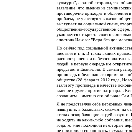
культуры", с одной стороны, это обви
заявление, что именно из семинарски
противоречие приходят и обличения в 
проблем, не участвуют в жизни общест
выступает на социальной сцене, вторг
общественно-государственной сфере. Н
уклоняется от креста своего социальн
апостола Иакова: "Вера без дел мертва
Но сейчас под социальной активность
шествия и т. п. В таких акциях право
распространены и небезосновательны
людей, в первую очередь им отвратите
предстает в Евангелии. В самый разга
проповедь о беде нашего времени – о
обществе (28 февраля 2012 года, Нов
взяли эту проповедь в качестве основ
главное оружие против патриарха. Кст
сознанием – именно его обличал Сам 
Я не представляю себе церковных люд
пляшущих в балаклавах, скажем, на с
стенах оскорбляющие людей лозунги. 
не ходить на какие-либо собрания, ше
года, ко мне подходили некоторые цер
не приходило спрашивать, осуждает ли