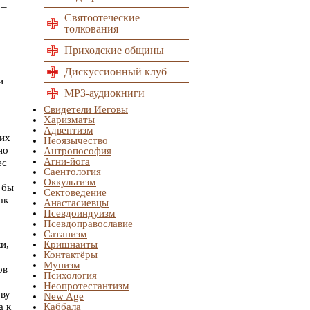
 –
Святоотеческие
толкования
Приходские общины
Дискуссионный клуб
и
MP3-аудиокниги
Свидетели Иеговы
Харизматы
Адвентизм
щих
Неоязычество
но
Антропософия
Агни-йога
ес
Саентология
Оккультизм
 бы
Сектоведение
ак
Анастасиевцы
Псевдоиндуизм
Псевдоправославие
Сатанизм
и,
Кришнаиты
Контактёры
Мунизм
ов
Психология
Неопротестантизм
ову
New Age
а к
Каббала