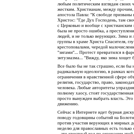
любым политическим взглядам своих ч
жестким. Христианам, между прочим, 
апостола Павла: "К свободе призваны 
Христос: "Где Дух Господень, там св
с Церковью и вообще с христианским 
была не просто ошибка, а преступлен
людей, и не только верующих. Зима и 
группы в храме Христа Спасителя, гл
крестоповалами, чередой малочисленн
"зигами"... Протест превратился в фа
энтузиазма... "Вижду, яко зима хощет б
Все было бы не так страшно, если бы
радикальную идеологию, в рамках кот
ограничения в нравственной сфере об
религия, государство, право, законода
человека. Любые авторитеты упраздня
полному хаосу, стоят государственная
просто вынужден выбрать власть. Это
движению.
Сейчас в Интернете идет бурная диск
поводу годовщины событий на Болотно
против участия верующих в мирных де
неделю для православных есть только 
– это крестный ход по окончании это