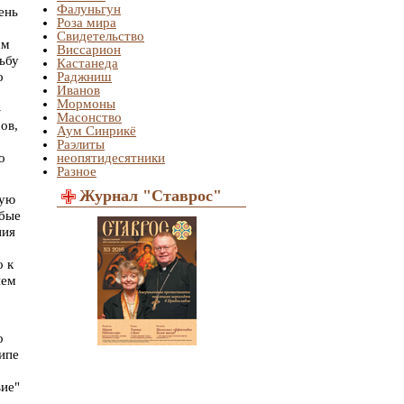
Фалуньгун
ень
Роза мира
Свидетельство
ам
Виссарион
ьбу
Кастанеда
о
Раджниш
Иванов
Мормоны
-
Масонство
ов,
Аум Синрикё
Раэлиты
о
неопятидесятники
Разное
Журнал "Ставрос"
вую
юбые
ния
о к
ием
о
ипе
вие"