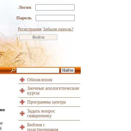
Логин
Пароль
Регистрация
Забыли пароль?
Обновления
Заочные апологетические
курсы
Программы центра
 но
Задать вопрос
священнику
ют
Библия с
й
подстрочником