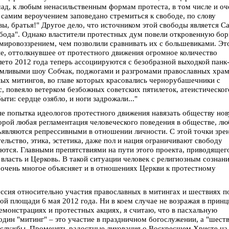
ад, к любым ненасильственным формам протеста, в том числе и оч
самим вероучением заповедано стремиться к свободе, по слову
вы, братья!" Другое дело, что источником этой свободы является С
обода". Однако властители протестных дум повели откровенную бор
мировоззрением, чем позволили сравнивать их с большевиками. Эт
ие, оттолкнувшее от протестного движения огромное количество
лето 2012 года теперь ассоциируются с безобразной выходкой панк
умливыми шоу Собчак, поджогами и разгромами православных храм
ых митингов, во главе которых красовались чернорубашечники с
рс, повеяло ветерком безбожных советских пятилеток, атеистическог
ыти: сердце озябло, и ноги задрожали..."
 не попытка идеологов протестного движения навязать обществу но
орой любая регламентация человеческого поведения в обществе, л
ъявляются репрессивными в отношении личности. С этой точки зре
тельство, этика, эстетика, даже пол и нация ограничивают свободу
ются. Главными препятствиями на пути этого проекта, приводящег
 власть и Церковь. В такой ситуации человек с религиозным сознан
 очень многое объясняет и в отношениях Церкви к протестному
уссия относительно участия православных в митингах и шествиях п
й площади 6 мая 2012 года. Ни в коем случае не возражая в принц
монстрациях и протестных акциях, я считаю, что в пасхальную
один "митинг" – это участие в праздничном богослужении, а "шест
й службы. Променять радостные ликования о Воскресшем Христе на