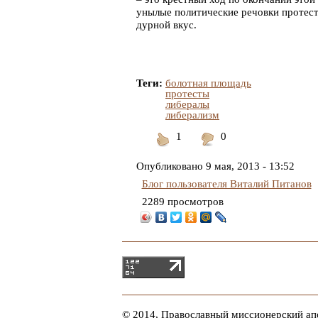
унылые политические речовки протестн
дурной вкус.
Теги:
болотная площадь
протесты
либералы
либерализм
1
0
Понравилось
Не
понравилось
Опубликовано
9 мая, 2013 - 13:52
Блог пользователя Виталий Питанов
2289 просмотров
© 2014, Православный миссионерский ап