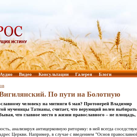
Аудио
Видео
Консультации
Галерея
Блоги
ов
Вигилянский. По пути на Болотную
вославному человеку на митинги 6 мая? Протоиерей Владимир
той мученицы Татианы, считает, что верующий волен выбирать
ывая, что главное место в жизни православного – не площадь,
ость, анализируя антицерковную риторику: в ней всегда соседству
дрес Церкви. Например, в случае с введением "Основ православно