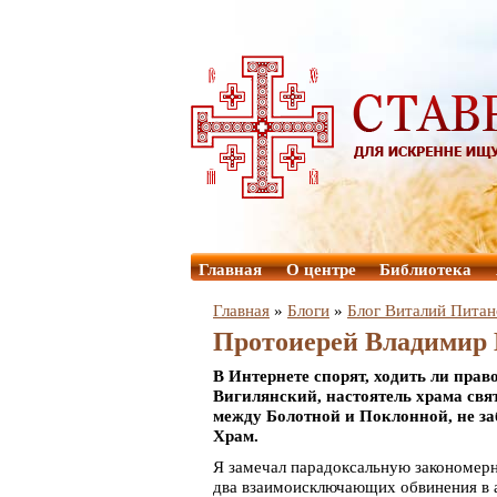
Главная
О центре
Библиотека
Главная
»
Блоги
»
Блог Виталий Питан
Протоиерей Владимир 
В Интернете спорят, ходить ли пра
Вигилянский, настоятель храма свя
между Болотной и Поклонной, не заб
Храм.
Я замечал парадоксальную закономерн
два взаимоисключающих обвинения в а