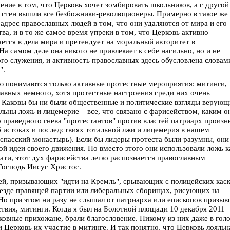
нение в том, что Церковь хочет зомбировать школьников, а с другой
х стен вышли все безбожники-революционеры. Примерно в такое же
адрес православных людей в том, что они удаляются от мира и его
ва, и в то же самое время упреки в том, что Церковь активно
ается в дела мира и претендует на моральный авторитет в
а самом деле она никого не привлекает к себе насильно, но и не
ого служения, и активность православных здесь обусловлена словам
".
ю понимаются только активные протестные мероприятия: митинги,
славных немного, хотя протестные настроения среди них очень
. Каковы бы ни были общественные и политические взгляды верую
льны ложь и лицемерие – все, что связано с фарисейством, каким о
р праведного гнева "протестантов" против властей патриарх произн
б истоках и последствиях тотальной лжи и лицемерия в нашем
оспасский монастырь). Если бы лидеры протеста были разумны, они
ной идеи своего движения. Но вместо этого они использовали ложь к
ати, этот дух фарисейства легко распознается православным
Господь Иисус Христос.
ей, призывающих "идти на Кремль", срывающих с полицейских каск
ъезде правящей партии или либеральных сборищах, рисующих на
Но при этом ни разу не слышал от патриарха или епископов призыв
ствия, митинги. Когда я был на Болотной площади 10 декабря 2011
ковные прихожане, брали благословение. Никому из них даже в гол
 Церковь их участие в митинге. И так понятно, что Церковь лояльн