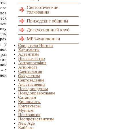
тве
Святоотеческие
ного
толкования
вое
ся
Приходские общины
ием
ику
Дискуссионный клуб
еры
MP3-аудиокниги
трех
х у
Свидетели Иеговы
нной
Харизматы
Адвентизм
браз
Неоязычество
сами
Антропософия
нной
Агни-йога
 – с
Саентология
дной
Оккультизм
Сектоведение
Анастасиевцы
Псевдоиндуизм
Псевдоправославие
Сатанизм
Кришнаиты
Контактёры
Мунизм
Психология
Неопротестантизм
New Age
Каббала