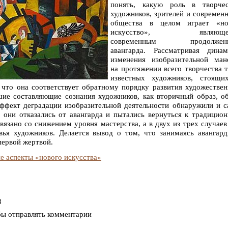
понять, какую роль в творчес
художников, зрителей и современ
общества в целом играет «но
искусство», являющее
современным продолжен
авангарда. Рассматривая динам
изменения изобразительной ман
на протяжении всего творчества 
известных художников, стоящи
, что она соответствует обратному порядку развития художестве
шие составляющие сознания художников, как вторичный образ, о
ффект деградации изобразительной деятельности обнаружили и 
е они отказались от авангарда и пытались вернуться к традицио
вязано со снижением уровня мастерства, а в двух из трех случаев
вья художников. Делается вывод о том, что занимаясь авангар
первой жертвой.
 аспекты «нового искусства»
8
бы отправлять комментарии