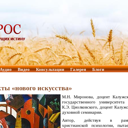
Аудио
Видео
Консультации
Галерея
Блоги
ты «нового искусства»
М.Н. Миронова, доцент Калужск
государственного университета 
К.Э. Циолковского, доцент Калуж
духовной семинарии.
Автор, действуя в рам
христианской психологии, пытае