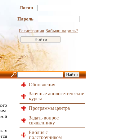
Логин
Пароль
Регистрация
Забыли пароль?
Обновления
Заочные апологетические
курсы
ого
Программы центра
им.
ской
Задать вопрос
священнику
ках
Библия с
тся
подстрочником