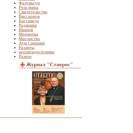
Фалуньгун
Роза мира
Свидетельство
Виссарион
Кастанеда
Раджниш
Иванов
Мормоны
Масонство
Аум Синрикё
Раэлиты
неопятидесятники
Разное
Журнал "Ставрос"