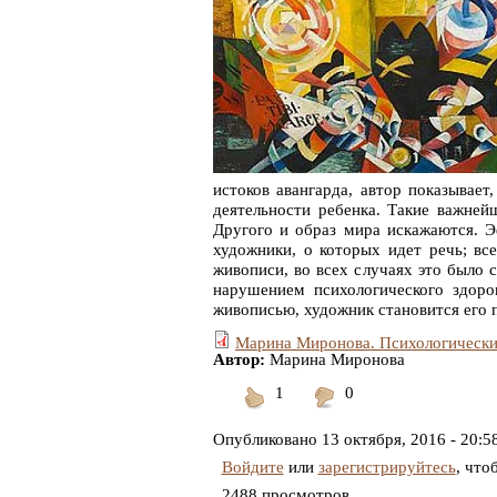
истоков авангарда, автор показывает
деятельности ребенка. Такие важней
Другого и образ мира искажаются. Э
художники, о которых идет речь; вс
живописи, во всех случаях это было с
нарушением психологического здоро
живописью, художник становится его 
Марина Миронова. Психологические
Автор:
Марина Миронова
1
0
Понравилось
Не
понравилось
Опубликовано
13 октября, 2016 - 20:5
Войдите
или
зарегистрируйтесь
, что
2488 просмотров