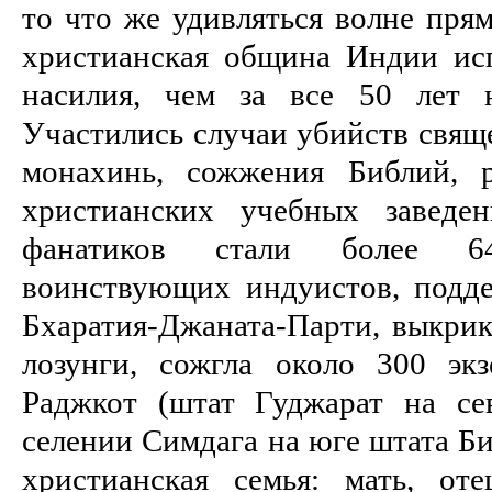
то что же удивляться волне прям
христианская община Индии ис
насилия, чем за все 50 лет н
Участились случаи убийств свящ
монахинь, сожжения Библий, 
христианских учебных заведе
фанатиков стали более 6
воинствующих индуистов, под
Бхаратия-Джаната-Парти, выкрик
лозунги, сожгла около 300 эк
Раджкот (штат Гуджарат на се
селении Симдага на юге штата Би
христианская семья: мать, от