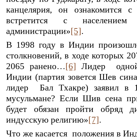
канцелярия, он ознакомится с
встретится с населением 
администрации»
[5]
.
В 1998 году в Индии произошл
столкновений, в ходе которых 20
2065 ранено…
[6]
Лидер одной
Индии (партия зовется Шев син
лидер Бал Тхакре) заявил в 1
мусульмане? Если Шив сена пр
будет обязан пройти обряд 
индусскую религию»
[7]
.
Что же касается положения в Инд