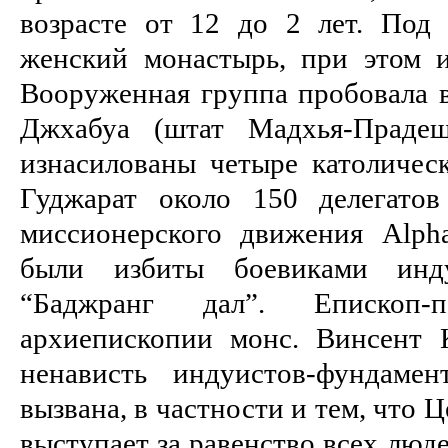
возрасте от 12 до 2 лет. Под 
женский монастырь, при этом и
Вооруженная группа пробовала во
Джхабуа (штат Мадхья-Праде
изнасилованы четыре католичес
Гуджарат около 150 делегатов
миссионерского движения Alph
были избиты боевиками инду
“Баджранг дал”. Епископ-
архиепископии монс. Винсент К
ненависть индуистов-фундамен
вызвана, в частности и тем, что 
выступает за равенство всех люде