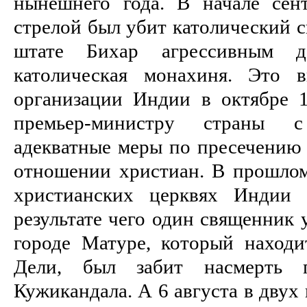
нынешнего года. В начале сен
стрелой был убит католический с
штате Бихар аг­рессивным де
католическая монахиня. Это в
организации Индии в октябре 19
премьер-министру стра­ны 
адекватные меры по пресечению 
отношении христи­ан. В прошлом
христианских церквях Индии 
результате чего один священник у
городе Матуре, кото­рый наход
Дели, был забит насмерть 
Кужикандала. А 6 августа в двух