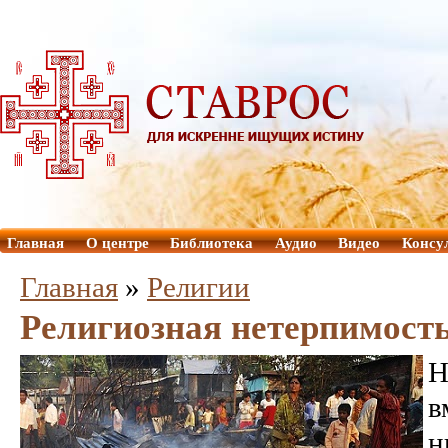
Главная
О центре
Библиотека
Аудио
Видео
Консу
Главная
»
Религии
Религиозная нетерпимост
Н
в
н