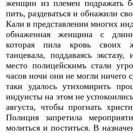
женщин из племен подражать б
пить, раздеваться и обна­жили св
Ка­ли в представлении многих ин
обнаженная женщина с длин
которая пила кровь своих 
танцевала, поддаваясь экстазу
место полицейскимъ стали угро
часов ночи они не могли ничего с
таки удалось утихоми­рить пр
индуисты на этом не успокоились
августа, чтобы прогнать христи
Полиция запретила мероприяти
молиться и поститься. В назна­ч