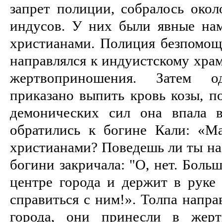
запрет полиции, собралось око
индусов. У них были явные нам
христи­анами. Полиция безпомощ
направлялся к индуистскому храму
жертвоприношения. Затем 
приказано выпить кровь козы, п
демонических сил она впала в
обратились к богине Кали: «Ма
христианами? Поведешь ли ты на
богини закрича­ла: "О, нет. Боль
центре города и держит в руке
справиться с ним!». Толпа напра
города, они принесли в жер