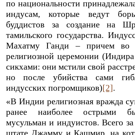
по национальности принадлежала 
индусам, которые ведут борь
буддистов за создание на Шр
тамильского государства. Индус
Махатму Ганди – причем во 
религиозной церемонии (Индира
сикхами: они мстили свой расстр
но после убийства сами ги
индусских погромщиков)
[2]
.
«В Индии религиозная вражда су
ранее наиболее острыми бы
мусульман и индуистов. Всего за
штате Джамму и Каш­мир, на кот