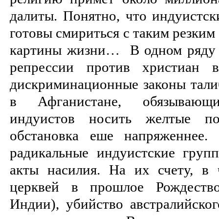
далиты. Понятно, что индуистск
готовы смириться с таким резки
картины жизни… В одном ряду 
репрессии про­тив христиан
дискриминационные законы талиб
в Афга­нистане, обязывающи
индуистов носить жел­тые 
обстановка еше напряженнее.
радикальные индуистские груп
акты насилия. На их счету, в ч
церквей в прошлое Рождество
Индии), убий­ство австралийско