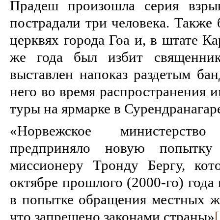
Прадеш произошла серия взрыв
постра­дали три человека. Также
церквях города Гоа и, в штате Ка
же года был избит священ­ни
выставлен напоказ раздетым бан
него во время распрост­ранения 
туры на ярмарке в Сурендранагар
«Норвежское министерств
предприняло новую попытку
миссионеру Тронду Бергу, кот
октябре прошлого (2000-го) года
в попытке обращения местных жи
что запрещено законами страны»