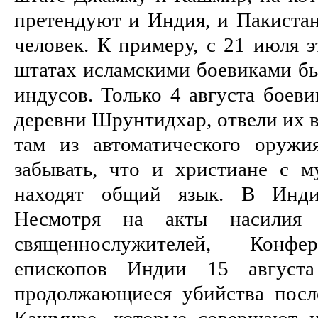
претендуют и Индия, и Пакистан
человек. К примеру, с 21 июля э
штатах исламскими боевика­ми бы
ин­дусов. Только 4 августа боев
деревни Шрунтидхар, отвели их в
там из автоматичес­кого оруж
забывать, что и христиане с м
находят общий язык. В Ин­д
Несмотря на акты насилия 
священнослужителей, Конфе­
епископов Индии 15 августа 
продолжающиеся убийства посл
Каш­мире, которые совершают ис