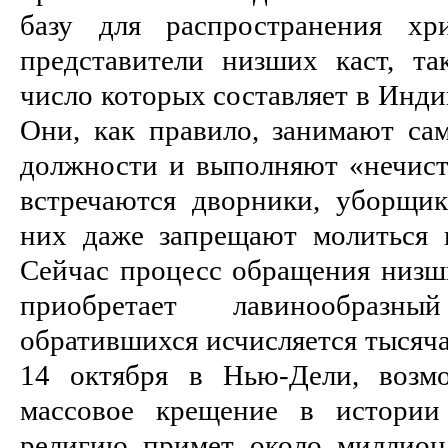
базу для распростра­нения хр
представители низших каст, та
число кото­рых составляет в Инд
Они, как правило, за­нимают са
должности и выполняют «не­чист
встре­чаются дворники, уборщи
них даже запрещают молиться 
Сейчас процесс обращения низши
приобретает лавинообразн
обратившихся исчисляется тысяча
14 октября в Нью-Дели, возмо
массовое крещение в истории
религию примет около миллион