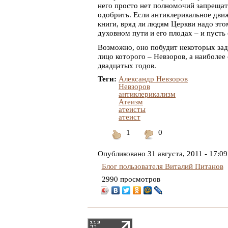
него просто нет полномочий запрещать
одобрить. Если антиклерикальное движ
книги, вряд ли людям Церкви надо это
духовном пути и его плодах – и пусть
Возможно, оно побудит некоторых зад
лицо которого – Невзоров, а наиболе
двадцатых годов.
Теги:
Александр Невзоров
Невзоров
антиклерикализм
Атеизм
атеисты
атеист
1
0
Понравилось
Не
понравилось
Опубликовано
31 августа, 2011 - 17:09
Блог пользователя Виталий Питанов
2990 просмотров