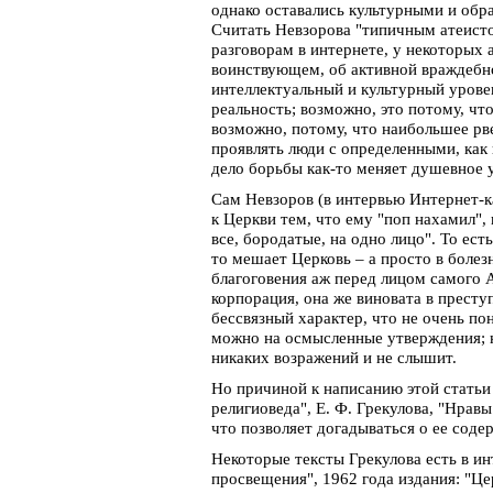
однако оставались культурными и об
Считать Невзорова "типичным атеисто
разговорам в интернете, у некоторых 
воинствующем, об активной враждебнос
интеллектуальный и культурный урове
реальность; возможно, это потому, ч
возможно, потому, что наибольшее рве
проявлять люди с определенными, как
дело борьбы как-то меняет душевное у
Сам Невзоров (в интервью Интернет-к
к Церкви тем, что ему "поп нахамил",
все, бородатые, на одно лицо". То ест
то мешает Церковь – а просто в боле
благоговения аж перед лицом самого 
корпорация, она же виновата в престу
бессвязный характер, что не очень по
можно на осмысленные утверждения; 
никаких возражений и не слышит.
Но причиной к написанию этой статьи
религиоведа", Е. Ф. Грекулова, "Нрав
что позволяет догадываться о ее соде
Некоторые тексты Грекулова есть в ин
просвещения", 1962 года издания: "Це