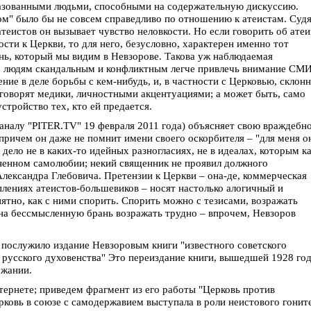
разованными людьми, способными на содержательную дискуссию.
м" было бы не совсем справедливо по отношению к атеистам. Судя
атеистов он вызывает чувство неловкости. Но если говорить об ате
ти к Церкви, то для него, безусловно, характерен именно тот
нь, который мы видим в Невзорове. Такова уж наблюдаемая
то людям скандальным и конфликтным легче привлечь внимание СМИ
ние в деле борьбы с кем-нибудь, и, в частности с Церковью, склон
 говорят медики, личностными акцентуациями; а может быть, само
стройство тех, кто ей предается.
аналу "PITER.TV" 19 февраля 2011 года) объясняет свою враждебн
 причем он даже не помнит имени своего оскорбителя – "для меня о
ь дело не в каких-то идейных разногласиях, не в идеалах, которым ка
зненном самолюбии; некий священник не проявил должного
Александра Глебовича. Претензии к Церкви – она-де, коммерческая
плениях атеистов-большевиков – носят настолько алогичный и
нятно, как с ними спорить. Спорить можно с тезисами, возражать
на бессмысленную брань возражать трудно – впрочем, Невзоров
 послужило издание Невзоровым книги "известного советского
ы русского духовенства" Это переиздание книги, вышедшей 1928 год
ржании.
тернете; приведем фрагмент из его работы "Церковь против
рковь в союзе с самодержавием выступала в роли неистового гонит