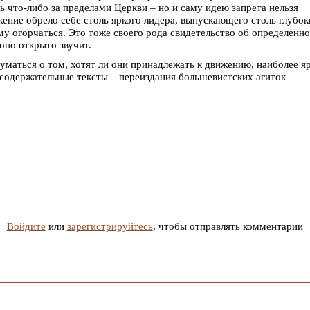
 что-либо за пределами Церкви – но и саму идею запрета нельзя
ение обрело себе столь яркого лидера, выпускающего столь глубок
му огорчаться. Это тоже своего рода свидетельство об определенн
 оно открыто звучит.
уматься о том, хотят ли они принадлежать к движению, наиболее я
е содержательные тексты – переиздания большевистских агиток
Войдите
или
зарегистрируйтесь
, чтобы отправлять комментарии