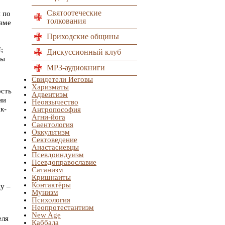
Святоотеческие
 по
толкования
изме
Приходские общины
;
Дискуссионный клуб
ны
MP3-аудиокниги
Свидетели Иеговы
Харизматы
ость
Адвентизм
ни
Неоязычество
к-
Антропософия
Агни-йога
Саентология
Оккультизм
Сектоведение
Анастасиевцы
Псевдоиндуизм
Псевдоправославие
Сатанизм
Кришнаиты
Контактёры
у –
Мунизм
Психология
Неопротестантизм
New Age
еля
Каббала