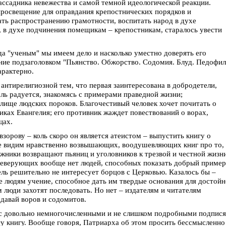
ассадника невежества и самой темной идеологической реакции.
просвещение для оправдания крепостнических порядков и
ть распространению грамотности, воспитать народ в духе
 в духе подчинения помещикам – крепостникам, старалось увести
ода "ученым" мы имеем дело и насколько уместно доверять его
ние подзаголовком "Пьянство. Обжорство. Содомия. Блуд. Педофил
арактерно.
 антирелигиозной тем, что первая заинтересована в добродетели,
ель радуется, знакомясь с примерами праведной жизни;
лище людских пороков. Благочестивый человек хочет почитать о
ках Евангелия; его противник жаждет повествований о ворах,
цах.
зорову – коль скоро он является атеистом – выпустить книгу о
е видим нравственно возвышающих, воодушевляющих книг про то, 
ники возвращают пьяниц и уголовников к трезвой и честной жизн
и неверующих вообще нет людей, способных показать добрый пример
ель решительно не интересует борцов с Церковью. Казалось бы –
те людям учение, способное дать им твердые основания для достой
 люди захотят последовать. Но нет – издателям и читателям
давай воров и содомитов.
– с довольно немногочисленными и не слишком подробными подпис
ту книгу. Вообще говоря, Патриарха об этом просить бессмысленно