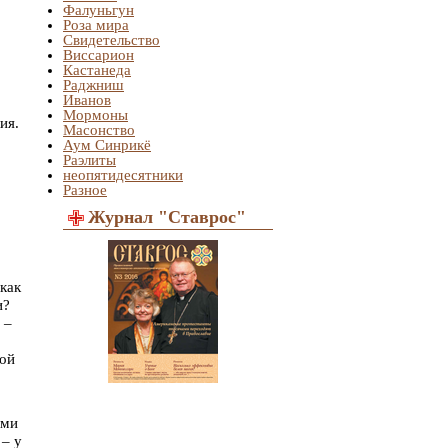
Фалуньгун
Роза мира
Свидетельство
Виссарион
Кастанеда
Раджниш
Иванов
Мормоны
ия.
Масонство
Аум Синрикё
Раэлиты
неопятидесятники
Разное
Журнал "Ставрос"
как
и?
 –
ной
ями
 – у