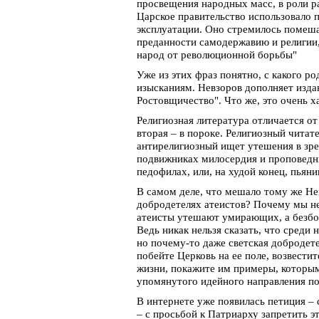
просвещения народных масс, в роли р
Царское правительство использовало 
эксплуатации. Оно стремилось помеша
преданности самодержавию и религии,
народ от революционной борьбы"
Уже из этих фраз понятно, с какого р
изысканиям. Невзоров дополняет изда
Ростовщичество". Что же, это очень х
Религиозная литература отличается от
вторая – в пороке. Религиозный читат
антирелигиозный ищет утешения в зре
подвижниках милосердия и проповедни
педофилах, или, на худой конец, пьяни
В самом деле, что мешало тому же Нев
добродетелях атеистов? Почему мы н
атеисты утешают умирающих, а безбож
Ведь никак нельзя сказать, что сред
но почему-то даже светская добродет
побейте Церковь на ее поле, возвести
жизни, покажите им примеры, которым
упомянутого идейного направления по
В интернете уже появилась петиция 
– с просьбой к Патриарху запретить э